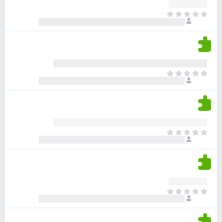
ע
ר
ד
א
ו
י
י
ג
י
ן
י
ן
ד
ם
י
ע
ר
ד
א
ו
י
י
ג
י
ן
י
ן
ד
ם
י
ע
ר
ד
א
ו
י
י
ג
י
ן
י
ן
ד
ם
י
ע
ר
ד
א
ו
י
י
ג
י
ן
י
ן