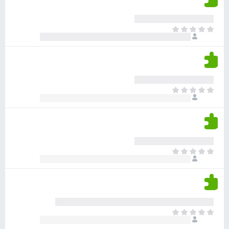
ד
ם
י
ע
ר
ד
א
ו
י
י
ג
י
ן
י
ן
ד
ם
י
ע
ר
ד
א
ו
י
י
ג
י
ן
י
ן
ד
ם
י
ע
ר
ד
א
ו
י
י
ג
י
ן
י
ן
ד
ם
י
ע
ר
ד
א
ו
י
י
ג