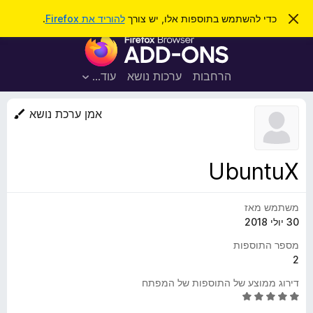
ח
כניסה
ס
כדי להשתמש בתוספות אלו, יש צורך
להוריד את Firefox
.
ג
י
ת
י
פ
ר
ו
ת
ו
ס
ה
הרחבות
ערכות נושא
עוד…
ש
ו
פ
ד
ו
ע
אמן ערכת נושא
ה
ת
ז
ל
ו
ד
UbuntuX
פ
ד
משתמש מאז
פ
30 יולי 2018
ן
F
מספר התוספות
i
2
r
דירוג ממוצע של התוספות של המפתח
e
ד
f
י