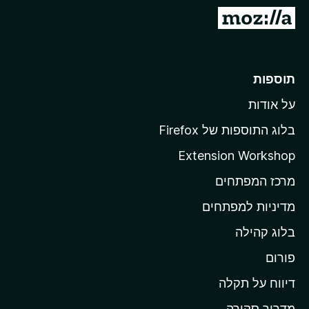
o
מ
x
ע
ב
ר
תוספות
ל
על אודות
ד
ף
בלוג התוספות של Firefox
ה
Extension Workshop
ב
מרכז המפתחים
י
ת
מדיניות למפתחים
ש
בלוג קהילה
ל
M
פורום
o
דיווח על תקלה
z
מדריך סקירה