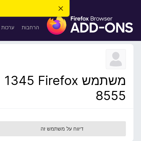
ס
ג
ת
י
ר
ו
הרחבות
ערכות 
ת
ס
ה
ו
פ
ד
ו
ע
ה
ת
ז
ל
ו
ד
משתמש Firefox‏ 1345
פ
ד
8555
פ
ן
F
i
r
דיווח על משתמש זה
e
f