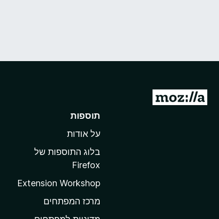
מ
ע
תוספות
ב
על אודות
ר
ל
בלוג התוספות של
ד
Firefox
ף
Extension Workshop
ה
ב
מרכז המפתחים
י