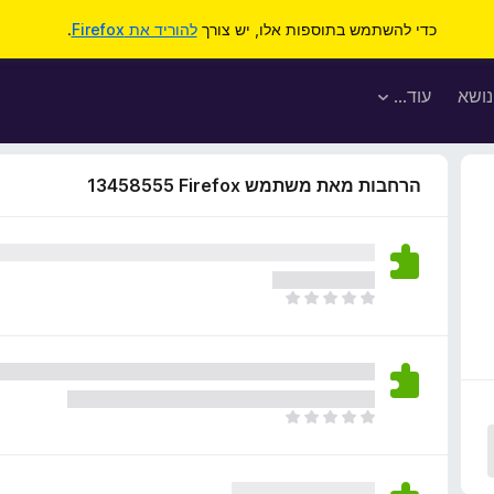
כדי להשתמש בתוספות אלו, יש צורך
להוריד את Firefox
.
נושא
עוד…
הרחבות מאת משתמש Firefox‏ 13458555
א
י
ן
ד
י
ר
א
ו
י
ג
ן
י
ד