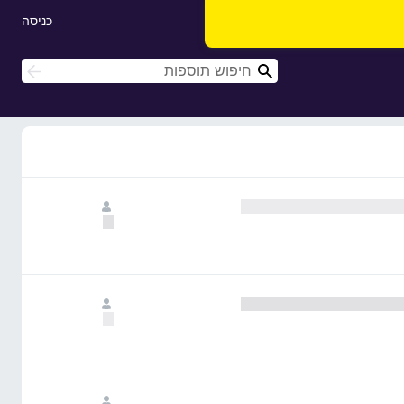
כניסה
ח
ח
י
י
פ
פ
ו
ו
ש
ש