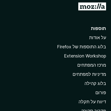
o
מ
x
ע
ב
ר
תוספות
ל
על אודות
ד
ף
בלוג התוספות של Firefox
ה
Extension Workshop
ב
מרכז המפתחים
י
ת
מדיניות למפתחים
ש
בלוג קהילה
ל
M
פורום
o
דיווח על תקלה
z
מדריך סקירה