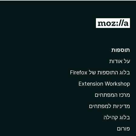
ד
ם
י
ע
ר
ד
ו
מ
י
ג
י
ע
י
ן
ב
ם
ע
ר
תוספות
ד
ל
י
על אודות
ד
י
ף
ן
בלוג התוספות של Firefox
ה
Extension Workshop
ב
מרכז המפתחים
י
ת
מדיניות למפתחים
ש
בלוג קהילה
ל
M
פורום