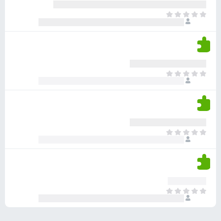
ע
ר
ד
א
ו
י
י
ג
י
ן
י
ן
ד
ם
י
ע
ר
ד
א
ו
י
י
ג
י
ן
י
ן
ד
ם
י
ע
ר
ד
א
ו
י
י
ג
י
ן
י
ן
ד
ם
י
ע
ר
ד
א
ו
י
י
ג
י
ן
י
ן