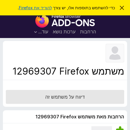
ח
כניסה
ס
כדי להשתמש בתוספות אלו, יש צורך
להוריד את Firefox
.
ג
י
ת
י
פ
ר
ו
ת
ו
ס
ה
הרחבות
ערכות נושא
עוד…
ש
ו
פ
ד
ו
ע
ה
ת
ז
ל
ו
ד
משתמש Firefox‏ 12969307
פ
ד
פ
ן
דיווח על משתמש זה
F
i
r
הרחבות מאת משתמש Firefox‏ 12969307
e
f