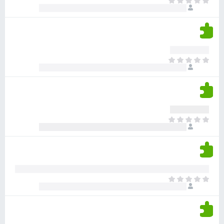
א
ו
י
י
ג
י
ן
י
ן
ד
ם
י
ע
ר
ד
א
ו
י
י
ג
י
ן
י
ן
ד
ם
י
ע
ר
ד
א
ו
י
י
ג
י
ן
י
ן
ד
ם
י
ע
ר
ד
א
ו
י
י
ג
י
ן
י
ן
ד
ם
י