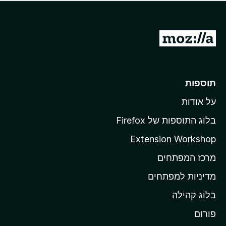
ד
ם
י
ע
ר
ד
ו
מ
י
ג
י
ע
י
ן
ב
ם
ע
ר
תוספות
ד
ל
י
על אודות
ד
י
ף
ן
בלוג התוספות של Firefox
ה
Extension Workshop
ב
מרכז המפתחים
י
ת
מדיניות למפתחים
ש
בלוג קהילה
ל
M
פורום