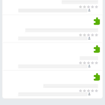
ע
ר
ד
א
ו
י
י
ג
י
ן
י
ן
ד
ם
י
ע
ר
ד
א
ו
י
י
ג
י
ן
י
ן
ד
ם
י
ע
ר
ד
א
ו
י
י
ג
י
ן
י
ן
ד
ם
י
ע
ר
ד
א
ו
י
י
ג
י
ן
י
ן