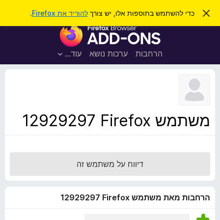
ח
כניסה
ס
כדי להשתמש בתוספות אלו, יש צורך
להוריד את Firefox
.
ג
י
ת
י
פ
ר
ו
ת
ו
ס
ה
הרחבות
ערכות נושא
עוד…
ש
ו
פ
ד
ו
ע
ה
ת
ז
ל
ו
ד
משתמש Firefox‏ 12929297
פ
ד
פ
ן
דיווח על משתמש זה
F
i
r
הרחבות מאת משתמש Firefox‏ 12929297
e
f