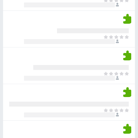
א
ו
י
י
ג
י
ן
י
ן
ד
ם
י
ע
ר
ד
א
ו
י
י
ג
י
ן
י
ן
ד
ם
י
ע
ר
ד
א
ו
י
י
ג
י
ן
י
ן
ד
ם
י
ע
ר
ד
א
ו
י
י
ג
י
ן
י
ן
ד
ם
י