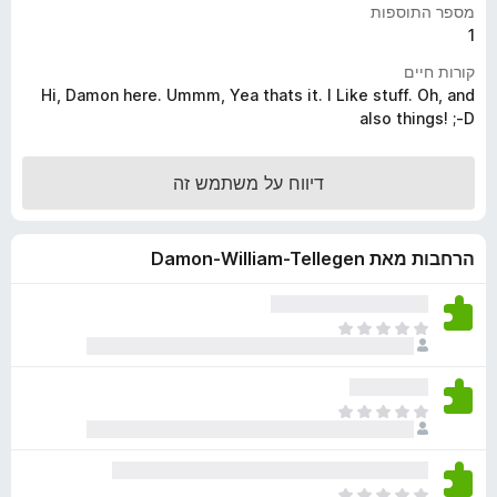
מספר התוספות
o
1
x
קורות חיים
Hi, Damon here. Ummm, Yea thats it. I Like stuff. Oh, and
also things! ;-D
דיווח על משתמש זה
הרחבות מאת Damon-William-Tellegen
א
י
ן
ד
א
י
י
ר
ן
ו
ד
ג