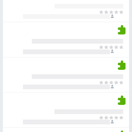
י
ע
ר
ד
א
ו
י
י
ג
י
ן
י
ן
ד
ם
י
ע
ר
ד
א
ו
י
י
ג
י
ן
י
ן
ד
ם
י
ע
ר
ד
א
ו
י
י
ג
י
ן
י
ן
ד
ם
י
ע
ר
ד
א
ו
י
י
ג
י
ן