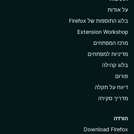
ד
ל
י
על אודות
ד
י
ף
ן
בלוג התוספות של Firefox
ה
Extension Workshop
ב
מרכז המפתחים
י
ת
מדיניות למפתחים
ש
בלוג קהילה
ל
M
פורום
o
דיווח על תקלה
z
מדריך סקירה
i
l
l
הורדה
a
Download Firefox