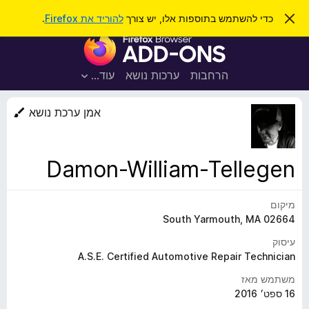
ח
כניסה
ס
כדי להשתמש בתוספות אלו, יש צורך
להוריד את Firefox
.
ג
י
ת
י
פ
ר
ו
ת
ו
ס
ה
הרחבות
ערכות נושא
עוד…
ש
ו
פ
ד
ו
ע
אמן ערכת נושא
ה
ת
ז
ל
ו
ד
Damon-William-Tellegen
פ
ד
מיקום
פ
South Yarmouth, MA 02664
ן
F
עיסוק
i
A.S.E. Certified Automotive Repair Technician
r
משתמש מאז
e
16 ספט׳ 2016
f