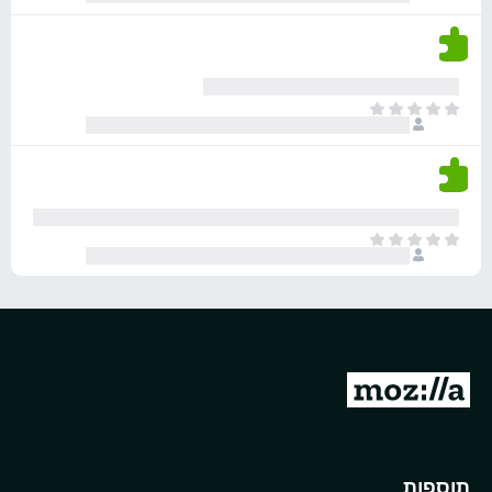
י
ג
י
ן
י
ן
ד
ם
י
ע
ר
ד
א
ו
י
י
ג
י
ן
י
ן
ד
ם
י
ע
ר
ד
א
ו
י
י
ג
י
ן
י
ן
ד
ם
י
ע
ר
ד
ו
מ
י
ג
י
ע
י
ן
ב
ם
ע
ר
תוספות