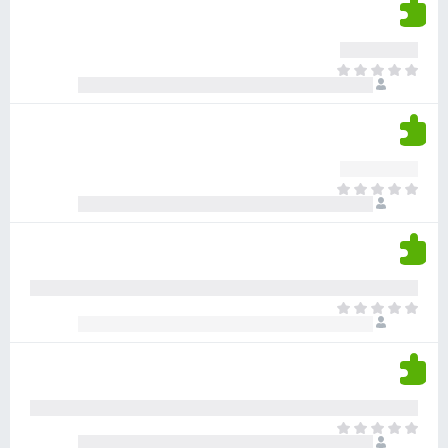
י
ן
ד
ם
י
ע
ר
ד
א
ו
י
י
ג
י
ן
י
ן
ד
ם
י
ע
ר
ד
א
ו
י
י
ג
י
ן
י
ן
ד
ם
י
ע
ר
ד
א
ו
י
י
ג
י
ן
י
ן
ד
ם
י
ע
ר
ד
א
ו
י