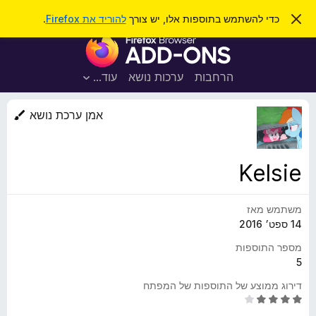
ח
כניסה
ס
כדי להשתמש בתוספות אלו, יש צורך
להוריד את Firefox
.
ג
י
ת
י
פ
ר
ו
ת
ו
ס
ה
הרחבות
ערכות נושא
עוד…
ש
ו
פ
ד
ו
ע
אמן ערכת נושא
ה
ת
ז
ל
ו
ד
Kelsie
פ
ד
משתמש מאז
פ
14 ספט׳ 2016
ן
F
מספר התוספות
i
5
r
דירוג ממוצע של התוספות של המפתח
e
ד
f
י