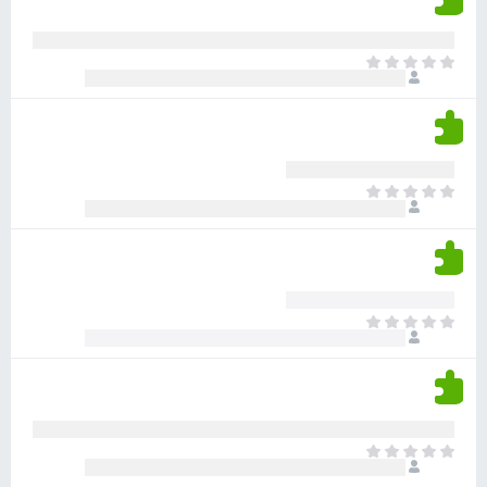
ד
ם
י
ע
ר
ד
א
ו
י
י
ג
י
ן
י
ן
ד
ם
י
ע
ר
ד
א
ו
י
י
ג
י
ן
י
ן
ד
ם
י
ע
ר
ד
א
ו
י
י
ג
י
ן
י
ן
ד
ם
י
ע
ר
ד
א
ו
י
י
ג