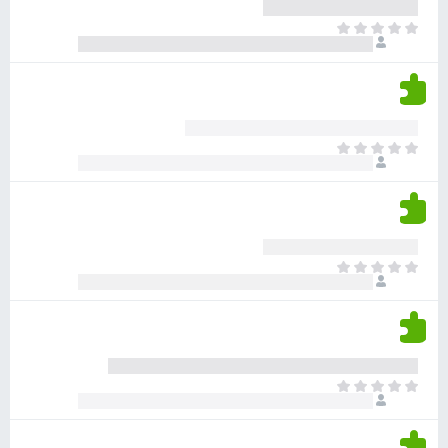
ע
ר
ד
א
ו
י
י
ג
י
ן
י
ן
ד
ם
י
ע
ר
ד
א
ו
י
י
ג
י
ן
י
ן
ד
ם
י
ע
ר
ד
א
ו
י
י
ג
י
ן
י
ן
ד
ם
י
ע
ר
ד
א
ו
י
י
ג
י
ן
י
ן