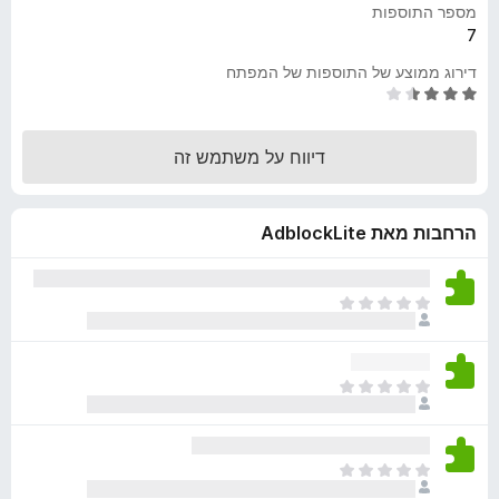
מספר התוספות
o
7
x
דירוג ממוצע של התוספות של המפתח
ד
י
ר
דיווח על משתמש זה
ו
ג
3
הרחבות מאת AdblockLite
.
7
מ
ת
א
ו
י
ך
ן
5
ד
א
י
י
ר
ן
ו
ד
ג
א
י
י
י