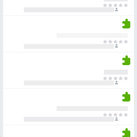
ר
ד
א
ו
י
י
ג
י
ן
י
ן
ד
ם
י
ע
ר
ד
א
ו
י
י
ג
י
ן
י
ן
ד
ם
י
ע
ר
ד
א
ו
י
י
ג
י
ן
י
ן
ד
ם
י
ע
ר
ד
א
ו
י
י
ג
י
ן
י
ן
ד
ם