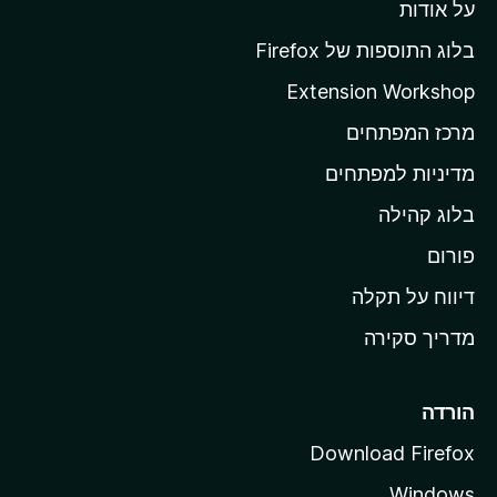
י
על אודות
ד
י
ף
ן
בלוג התוספות של Firefox
ה
Extension Workshop
ב
מרכז המפתחים
י
ת
מדיניות למפתחים
ש
בלוג קהילה
ל
M
פורום
o
דיווח על תקלה
z
מדריך סקירה
i
l
l
הורדה
a
Download Firefox
Windows