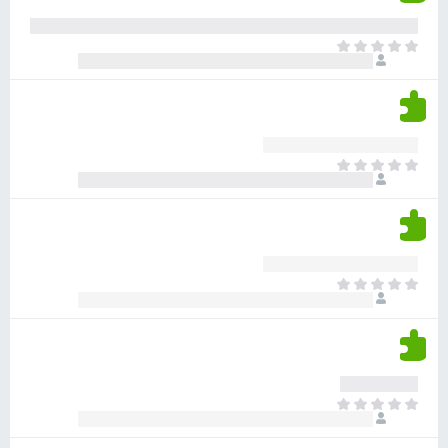
י
ע
ר
ד
א
ו
י
י
ג
י
ן
י
ן
ד
ם
י
ע
ר
ד
א
ו
י
י
ג
י
ן
י
ן
ד
ם
י
ע
ר
ד
א
ו
י
י
ג
י
ן
י
ן
ד
ם
י
ע
ר
ד
א
ו
י
י
ג
י