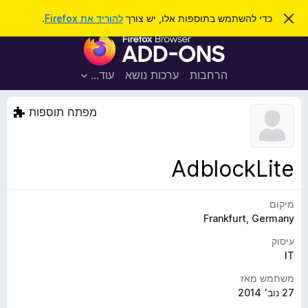
ח
כניסה
ס
כדי להשתמש בתוספות אלו, יש צורך
להוריד את Firefox
.
ג
י
ת
י
פ
ר
ו
ת
ו
ס
ה
הרחבות
ערכות נושא
עוד…
ש
ו
פ
ד
ו
ע
מפתח תוספות
ה
ת
ז
ל
ו
ד
AdblockLite
פ
ד
מיקום
פ
Frankfurt, Germany
ן
F
עיסוק
i
IT
r
משתמש מאז
e
27 נוב׳ 2014
f