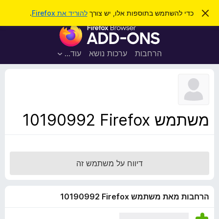
ח
כניסה
ס
כדי להשתמש בתוספות אלו, יש צורך
להוריד את Firefox
.
ג
י
ת
י
פ
ר
ו
ת
ו
ס
ה
הרחבות
ערכות נושא
עוד…
ש
ו
פ
ד
ו
ע
ה
ת
ז
ל
ו
ד
משתמש Firefox‏ 10190992
פ
ד
פ
ן
דיווח על משתמש זה
F
i
r
הרחבות מאת משתמש Firefox‏ 10190992
e
f