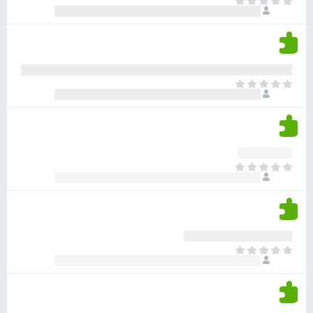
א
ו
י
י
ג
י
ן
י
ן
ד
ם
י
ע
ר
ד
א
ו
י
י
ג
י
ן
י
ן
ד
ם
י
ע
ר
ד
א
ו
י
י
ג
י
ן
י
ן
ד
ם
י
ע
ר
ד
א
ו
י
י
ג
י
ן
י
ן
ד
ם
י