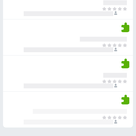
ע
ר
ד
א
ו
י
י
ג
י
ן
י
ן
ד
ם
י
ע
ר
ד
א
ו
י
י
ג
י
ן
י
ן
ד
ם
י
ע
ר
ד
א
ו
י
י
ג
י
ן
י
ן
ד
ם
י
ע
ר
ד
א
ו
י
י
ג
י
ן
י
ן