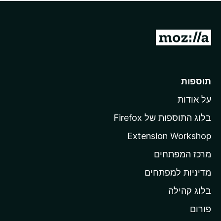
ד
ם
י
ע
ר
ד
ו
מ
י
ג
י
ע
י
ן
ב
ם
ע
ר
תוספות
ד
ל
י
על אודות
ד
י
ף
ן
בלוג התוספות של Firefox
ה
Extension Workshop
ב
מרכז המפתחים
י
ת
מדיניות למפתחים
ש
בלוג קהילה
ל
M
פורום