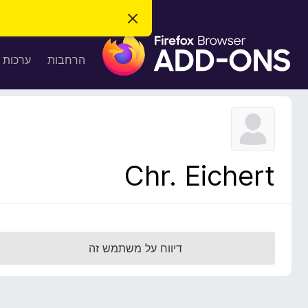
ס
ג
ת
י
ר
ו
הרחבות
ערכות 
ת
ס
ה
ו
פ
ד
ו
ע
ה
ת
ז
ל
ו
ד
Chr. Eichert
פ
ד
פ
ן
F
דיווח על משתמש זה
i
r
e
f