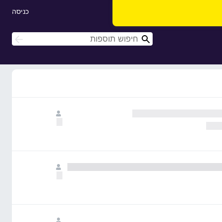
כניסה
ח
ח
י
י
פ
פ
ו
ו
ש
ש