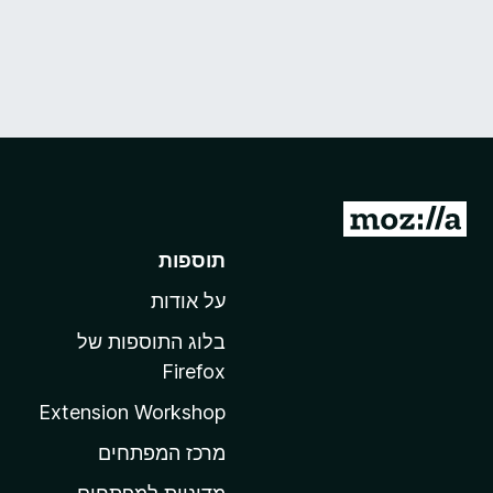
מ
ע
תוספות
ב
על אודות
ר
ל
בלוג התוספות של
ד
Firefox
ף
Extension Workshop
ה
ב
מרכז המפתחים
י