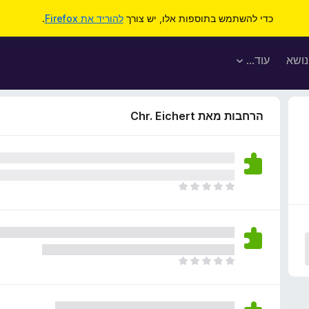
כדי להשתמש בתוספות אלו, יש צורך
להוריד את Firefox
.
נושא
עוד…
הרחבות מאת Chr. Eichert
א
י
ן
ד
י
ר
א
ו
י
ג
ן
י
ד