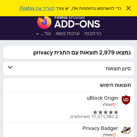
ח
כניסה
ס
כדי להשתמש בתוספות אלו, יש צורך
להוריד את Firefox
.
ג
י
ת
י
פ
ר
ו
ת
ו
ס
ה
הרחבות
ערכות נושא
עוד…
ש
ו
פ
ד
ו
ע
נמצאו 2,979 תוצאות עם התגית privacy
ה
ת
ז
ל
ו
סינון תוצאות
ד
פ
ד
תוצאות חיפוש
פ
uBlock Origin
ן
מומלץ
מומלץ
F
i
ד
10,471,380 משתמשים
י
r
ר
e
Privacy Badger
ו
f
מומלץ
מומלץ