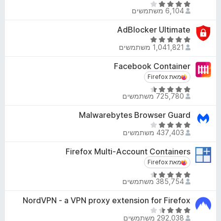
ת
ד
4
6,104 משתמשים
ו
י
.
ך
ר
AdBlocker Ultimate
6
5
ו
מ
ד
ג
1,041,821 משתמשים
ת
י
4
ו
ר
Facebook Container
.
ך
ו
מאת Firefox
מאת Firefox
1
5
ג
מ
ד
4
725,780 משתמשים
ת
י
.
ו
ר
8
Malwarebytes Browser Guard
ך
ו
מ
ד
5
ג
437,403 משתמשים
ת
י
4
ו
ר
Firefox Multi-Account Containers
.
ך
ו
מאת Firefox
מאת Firefox
5
5
ג
מ
ד
4
385,754 משתמשים
ת
י
.
ו
ר
2
NordVPN - a VPN proxy extension for Firefox
ך
ו
מ
ד
5
ג
292,038 משתמשים
ת