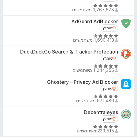
ג
o
ד
4
1,767,678 משתמשים
x
י
.
ר
AdGuard AdBlocker
8
ו
מ
מומלץ
מומלץ
ג
ת
ד
4
1,690,413 משתמשים
ו
י
.
ך
ר
DuckDuckGo Search & Tracker Protection
8
5
ו
מ
מומלץ
מומלץ
ג
ת
ד
4
1,044,355 משתמשים
ו
י
.
ך
ר
Ghostery – Privacy Ad Blocker
6
5
ו
מ
מומלץ
מומלץ
ג
ת
ד
4
971,486 משתמשים
ו
י
.
ך
ר
Decentraleyes
3
5
ו
מ
מומלץ
מומלץ
ג
ת
ד
4
239,515 משתמשים
ו
י
.