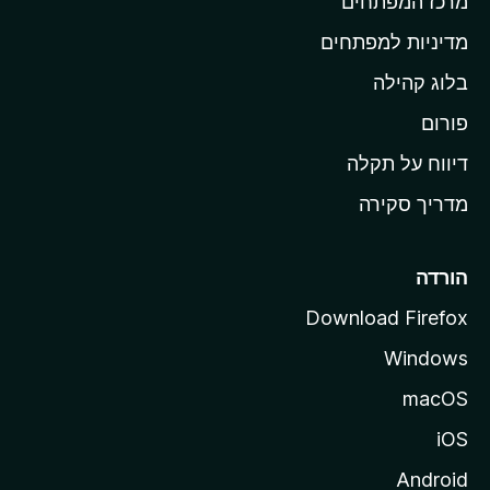
מרכז המפתחים
י
ת
מדיניות למפתחים
ש
בלוג קהילה
ל
M
פורום
o
דיווח על תקלה
z
מדריך סקירה
i
l
l
הורדה
a
Download Firefox
Windows
macOS
iOS
Android