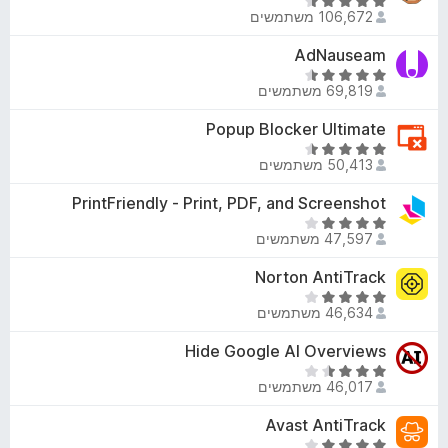
2
ד
ך
ג
106,672 משתמשים
מ
י
5
3
ת
ר
AdNauseam
.
ו
ו
6
ד
ך
ג
69,819 משתמשים
מ
י
5
4
ת
ר
Popup Blocker Ultimate
.
ו
ו
6
ד
ך
ג
50,413 משתמשים
מ
י
5
4
ת
ר
PrintFriendly - Print, PDF, and Screenshot
.
ו
ו
7
ד
ך
ג
47,597 משתמשים
מ
י
5
4
ת
ר
Norton AntiTrack
.
ו
ו
7
ד
ך
ג
46,634 משתמשים
מ
י
5
4
ת
ר
Hide Google AI Overviews
.
ו
ו
2
ד
ך
ג
46,017 משתמשים
מ
י
5
4
ת
ר
Avast AntiTrack
.
ו
ו
1
ד