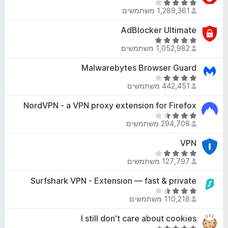
מ
ד
ג
1,289,361 משתמשים
ת
י
4
ו
ר
AdBlocker Ultimate
.
ך
ו
ד
6
5
ג
1,052,982 משתמשים
י
מ
4
ר
ת
Malwarebytes Browser Guard
.
ו
ו
2
ד
ג
ך
442,451 משתמשים
מ
י
4
5
ת
ר
NordVPN - a VPN proxy extension for Firefox
.
ו
ו
8
ד
ך
ג
294,708 משתמשים
מ
י
5
4
ת
ר
VPN
.
ו
ו
2
ד
ך
ג
127,797 משתמשים
מ
י
5
3
ת
ר
Surfshark VPN - Extension — fast & private
.
ו
ו
7
ד
ך
ג
110,218 משתמשים
מ
י
5
4
ת
ר
I still don't care about cookies
.
ו
ו