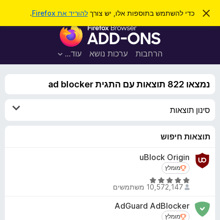
ח
כניסה
ס
כדי להשתמש בתוספות אלו, יש צורך
להוריד את Firefox
.
ג
י
ת
י
פ
ר
ו
ת
ו
ס
ה
הרחבות
ערכות נושא
עוד…
ש
ו
פ
ד
ו
ע
נמצאו 822 תוצאות עם התגית ad blocker
ה
ת
ז
ל
ו
סינון תוצאות
ד
פ
ד
תוצאות חיפוש
פ
uBlock Origin
ן
מומלץ
מומלץ
F
i
ד
10,572,147 משתמשים
י
r
ר
e
AdGuard AdBlocker
ו
f
מומלץ
מומלץ