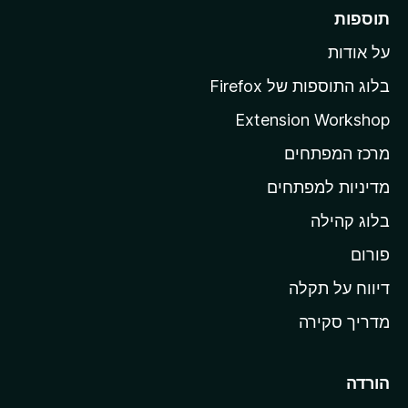
ר
תוספות
ל
על אודות
ד
ף
בלוג התוספות של Firefox
ה
Extension Workshop
ב
מרכז המפתחים
י
ת
מדיניות למפתחים
ש
בלוג קהילה
ל
M
פורום
o
דיווח על תקלה
z
מדריך סקירה
i
l
l
הורדה
a