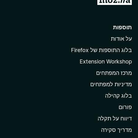
ע
ב
ר
תוספות
ל
על אודות
ד
ף
בלוג התוספות של Firefox
ה
Extension Workshop
ב
מרכז המפתחים
י
ת
מדיניות למפתחים
ש
בלוג קהילה
ל
M
פורום
o
דיווח על תקלה
z
מדריך סקירה
i