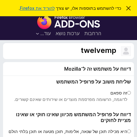
ח
כניסה
ס
כדי להשתמש בתוספות אלו, יש צורך
להוריד את Firefox
.
ג
י
ת
י
פ
ר
ו
ת
ו
ס
ה
הרחבות
ערכות נושא
עוד…
ש
ו
פ
ד
ו
ע
twelvemp
ה
ת
ז
ל
ו
דיווח על משתמש זה ל־Mozilla
ד
פ
שליחת משוב על פרופיל המשתמש
ד
פ
זה ספאם
ן
לדוגמה, הרשומה מפרסמת מוצרים או שירותים שאינם קשורים.
F
i
דיווח על פרופיל המשתמש מכיוון שאינו חוקי או שאינו
מציית לחוקים
r
e
היא מכילה תוכן של שנאה, אלימות, תוכן מטעה או תוכן בלתי הולם
f