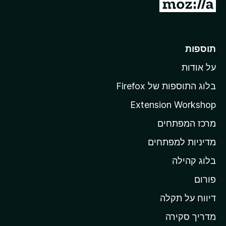
מ
ע
ב
ר
תוספות
ל
על אודות
ד
ף
בלוג התוספות של Firefox
ה
Extension Workshop
ב
מרכז המפתחים
י
ת
מדיניות למפתחים
ש
בלוג קהילה
ל
M
פורום
o
דיווח על תקלה
z
מדריך סקירה
i