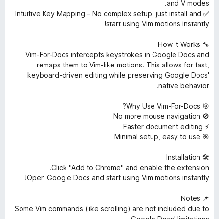
and V modes.
✅ Intuitive Key Mapping – No complex setup, just install and
start using Vim motions instantly!
🔧 How It Works
Vim-For-Docs intercepts keystrokes in Google Docs and
remaps them to Vim-like motions. This allows for fast,
keyboard-driven editing while preserving Google Docs'
native behavior.
🎯 Why Use Vim-For-Docs?
🚫 No more mouse navigation
⚡ Faster document editing
🎯 Minimal setup, easy to use
🛠 Installation
Click "Add to Chrome" and enable the extension.
Open Google Docs and start using Vim motions instantly!
📌 Notes
Some Vim commands (like scrolling) are not included due to
Google Docs' limitations.