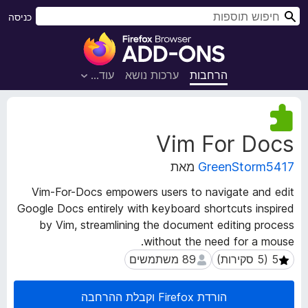
ח
כניסה
י
ת
פ
ו
ו
ס
הרחבות
ערכות נושא
עוד…
ש
פ
ו
נ
ת
ת
Vim For Docs
ו
ל
נ
ד
GreenStorm5417
מאת
י
פ
ה
ד
Vim-For-Docs empowers users to navigate and edit
ע
פ
Google Docs entirely with keyboard shortcuts inspired
ל
ן
by Vim, streamlining the document editing process
ש
F
ל
without the need for a mouse.
ה
i
89 משתמשים
89 משתמשים
ה
r
ר
e
הורדת Firefox וקבלת ההרחבה
ח
f