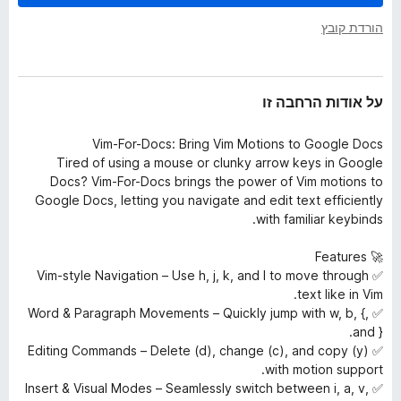
ב
o
ה
הורדת קובץ
x
על אודות הרחבה זו
Vim-For-Docs: Bring Vim Motions to Google Docs
Tired of using a mouse or clunky arrow keys in Google
Docs? Vim-For-Docs brings the power of Vim motions to
Google Docs, letting you navigate and edit text efficiently
with familiar keybinds.
🚀 Features
✅ Vim-style Navigation – Use h, j, k, and l to move through
text like in Vim.
✅ Word & Paragraph Movements – Quickly jump with w, b, {,
and }.
✅ Editing Commands – Delete (d), change (c), and copy (y)
with motion support.
✅ Insert & Visual Modes – Seamlessly switch between i, a, v,