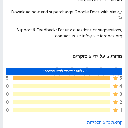
👉 Download now and supercharge Google Docs with Vim!
🚀
Support & Feedback: For any questions or suggestions,
contact us at: info@vimfordocs.org
מדורג 5 על־ידי 5 סוקרים
א
יש להתחבר כדי לדרג הרחבה זו
י
5
5
ן
0
4
ד
י
0
3
ר
0
2
ו
0
1
ג
י
קריאת כל 5 הסקירות
ם