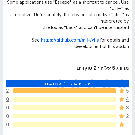
Some applications use "Escape" as a shortcut to cancel. Use
"ctrl-{" as
alternative. Unfortunately, the obvious alternative "ctrl-[" is
interpreted by
firefox as "back" and can't be intercepted.
See
https://github.com/mjl-/vijs
for details and
development of this addon.
מדורג 5 על־ידי 2 סוקרים
א
יש להתחבר כדי לדרג הרחבה זו
י
2
5
ן
0
4
ד
י
0
3
ר
0
2
ו
0
1
ג
י