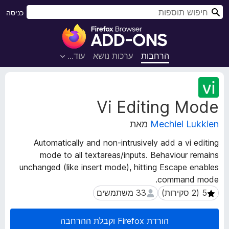
ח
כניסה
י
ת
פ
ו
ו
ס
הרחבות
ערכות נושא
עוד…
ש
פ
ו
נ
ת
ת
Vi Editing Mode
ו
ל
נ
ד
Mechiel Lukkien
מאת
י
פ
ה
ד
Automatically and non-intrusively add a vi editing
ע
פ
mode to all textareas/inputs. Behaviour remains
ל
ן
unchanged (like insert mode), hitting Escape enables
ש
F
ל
command mode.
ה
i
33 משתמשים
33 משתמשים
ה
r
ר
e
הורדת Firefox וקבלת ההרחבה
ח
f