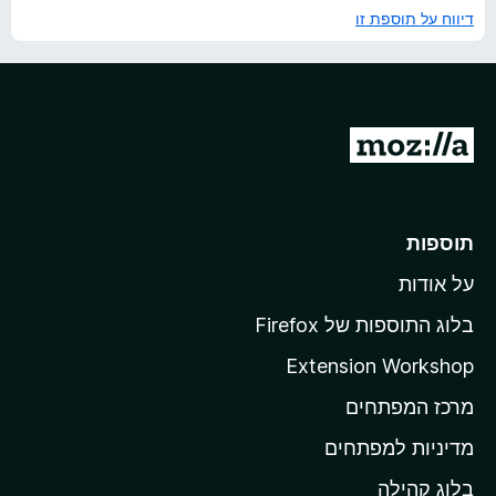
דיווח על תוספת זו
מ
ע
ב
ר
תוספות
ל
על אודות
ד
ף
בלוג התוספות של Firefox
ה
Extension Workshop
ב
מרכז המפתחים
י
ת
מדיניות למפתחים
ש
בלוג קהילה