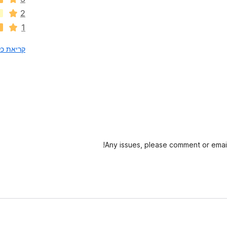
ר
2
ו
1
ג
י
קריאת כל 7 הסקי
ם
ע
ד
י
י
ן
Any issues, please comment or emai