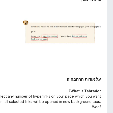
ח
o
ב
x
ה
על אודות הרחבה זו
What is Tabrador?
select any number of hyperlinks on your page which you want
n, all selected links will be opened in new background tabs.
Woof.