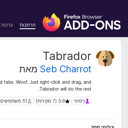
ת
ו
הרחבות
ערכות 
ס
פ
ו
ת
נ
Tabrador
ל
ת
ו
ד
Seb Charrot
מאת
נ
פ
י
ד
ה
d tabs. Woof. Just right-click and drag, and
פ
ע
Tabrador will do the rest.
ן
ל
F
ש
ניסיוני
51 משתמשים
ניסיוני
51 משתמשים
i
ל
ה
r
ה
e
ר
f
צילומי מסך