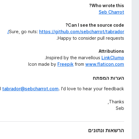
Who wrote this?
Seb Charrot
Can I see the source code?
Sure, go nuts:
https://github.com/sebcharrot/tabrador/
Happy to consider pull requests.
Attributions
.
Inspired by the marvellous
LinkClump
Icon made by
Freepik
from
www.flaticon.com
הערות המפתח
l
tabrador@sebcharrot.com
. I'd love to hear your feedback!
Thanks,
Seb
הרשאות ונתונים