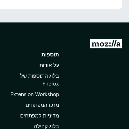
מ
ע
תוספות
ב
על אודות
ר
ל
בלוג התוספות של
ד
Firefox
ף
Extension Workshop
ה
ב
מרכז המפתחים
י
מדיניות למפתחים
ת
בלוג קהילה
ש