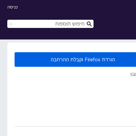
כניסה
ח
ח
י
י
פ
פ
ו
ו
ש
ש
הורדת Firefox וקבלת ההרחבה
בץ