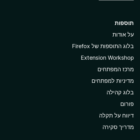
ע
ב
ר
תוספות
ל
על אודות
ד
ף
בלוג התוספות של Firefox
ה
Extension Workshop
ב
מרכז המפתחים
י
ת
מדיניות למפתחים
ש
בלוג קהילה
ל
M
פורום
o
דיווח על תקלה
z
מדריך סקירה
i
l