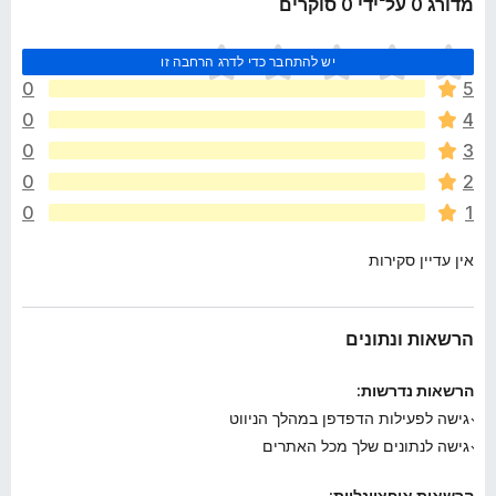
מדורג 0 על־ידי 0 סוקרים
א
יש להתחבר כדי לדרג הרחבה זו
י
0
5
ן
0
4
ד
י
0
3
ר
0
2
ו
0
1
ג
י
אין עדיין סקירות
ם
ע
ד
י
הרשאות ונתונים
י
ן
הרשאות נדרשות:
גישה לפעילות הדפדפן במהלך הניווט
גישה לנתונים שלך מכל האתרים
הרשאות אופציונליות: