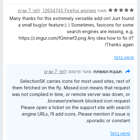
ר
ד
ו
מאת
משתמש Firefox‏ 12634745
, ‏
לפני 7 שנים
י
ג
Many thanks for this extremely versatile add-on! Just found
ר
5
a small bug(or feature:) ) Sometimes, favicons for some
ו
מ
search engines are missing, e.g.
ג
ת
https://i.imgur.com/fGmnwf3.png Any idea how to fix it?
5
ו
Thanks again!
מ
ך
ת
5
סימון בדגל
ו
ך
תגובת המפתח
מועד פרסום:
לפני 7 שנים
5
SelectionSK carries icons for most used sites, rest of
them fetched on the fly. Missed icon means that request
was not complied in time, or remote server was down, or
browser\network blocked icon request.
Please open a ticket on the support site with search
engine URLs, I'll add icons. Please mention if issue is
sporadic or constant.
סימון בדגל