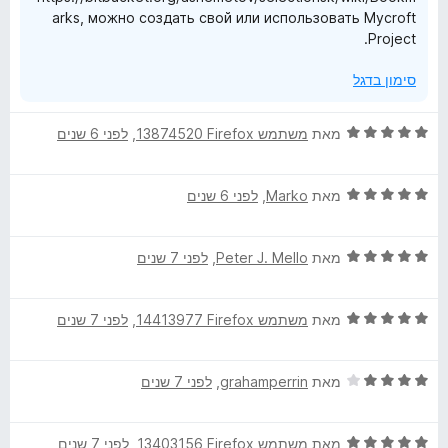
arks, можно создать свой или использовать Mycroft
Project.
סימון בדגל
ד
מאת
משתמש Firefox‏ 13874520
, ‏
לפני 6 שנים
י
ר
ד
ו
מאת
Marko
, ‏
לפני 6 שנים
י
ג
ר
5
ד
ו
מאת
Peter J. Mello
, ‏
לפני 7 שנים
מ
י
ג
ת
ר
5
ו
ד
ו
מאת
משתמש Firefox‏ 14413977
, ‏
לפני 7 שנים
מ
ך
י
ג
ת
5
ר
5
ו
ד
ו
מאת
grahamperrin
, ‏
לפני 7 שנים
מ
ך
י
ג
ת
5
ר
5
ו
ד
ו
מאת
משתמש Firefox‏ 13403156
, ‏
לפני 7 שנים
מ
ך