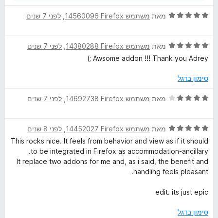
ד
מאת
משתמש Firefox‏ 14560096
, ‏
לפני 7 שנים
י
ר
ד
ו
מאת
משתמש Firefox‏ 14380288
, ‏
לפני 7 שנים
י
ג
Awsome addon !!! Thank you Adrey ;)
ר
5
ו
מ
סימון בדגל
ג
ת
5
ו
ד
מאת
משתמש Firefox‏ 14692738
, ‏
לפני 7 שנים
מ
ך
י
ת
5
ר
ו
ד
ו
מאת
משתמש Firefox‏ 14452027
, ‏
לפני 8 שנים
ך
י
ג
This rocks nice. It feels from behavior and view as if it should
5
ר
4
to be integrated in Firefox as accommodation-ancillary.
ו
מ
It replace two addons for me and, as i said, the benefit and
ג
ת
handling feels pleasant.
5
ו
מ
ך
edit. its just epic
ת
5
ו
סימון בדגל