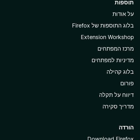
תוספות
ל
על אודות
ד
ף
בלוג התוספות של Firefox
ה
Extension Workshop
ב
מרכז המפתחים
י
ת
מדיניות למפתחים
ש
בלוג קהילה
ל
M
פורום
o
דיווח על תקלה
z
מדריך סקירה
i
l
l
הורדה
a
Download Firefox