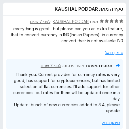
ע
ו
o
סקירה מאת KAUSHAL PODDAR
ך
x
ב
5
ד
מאת
KAUSHAL PODDAR
, ‏
לפני 7 שנים
ו
י
everything is great...but please can you an extra feature,
ר
that to convert currency in INR(Indian Rupees). in currency
ו
ר
convert their is not available INR.
ג
5
סימון בדגל
S
מ
ת
תגובת המפתח
מועד פרסום:
לפני 7 שנים
e
ו
Thank you. Current provider for currency rates is very
ך
good, has support for cryptocurrencies, but has limited
5
l
selection of flat currencies. I'll add support for other
currencies, but rates for them will be updated once in a
e
day.
Update: bunch of new currencies added to 3.4, please
c
update
סימון בדגל
t