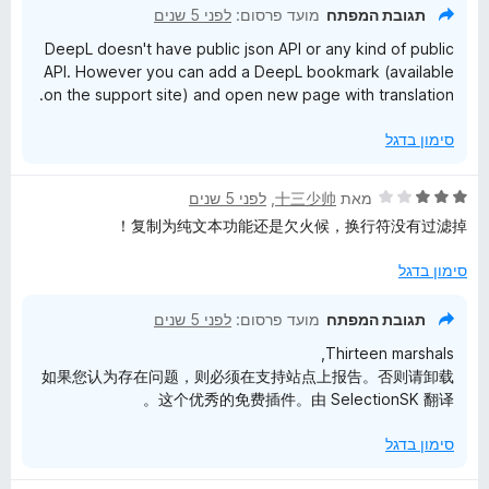
מ
תגובת המפתח
מועד פרסום:
לפני 5 שנים
ת
DeepL doesn't have public json API or any kind of public
ו
API. However you can add a DeepL bookmark (available
ך
on the support site) and open new page with translation.
5
סימון בדגל
ד
מאת
十三少帅
, ‏
לפני 5 שנים
י
复制为纯文本功能还是欠火候，换行符没有过滤掉！
ר
ו
סימון בדגל
ג
3
תגובת המפתח
מועד פרסום:
לפני 5 שנים
מ
Thirteen marshals,
ת
如果您认为存在问题，则必须在支持站点上报告。否则请卸载
ו
这个优秀的免费插件。由 SelectionSK 翻译。
ך
5
סימון בדגל