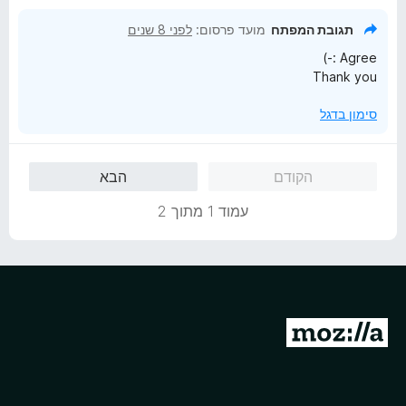
ך
5
תגובת המפתח
מועד פרסום:
לפני 8 שנים
Agree :-)
Thank you
סימון בדגל
הקודם
הבא
עמוד 1 מתוך 2
מ
ע
ב
ר