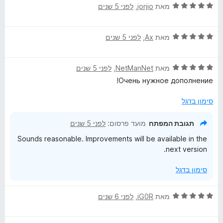
ד
מאת
jorjio
, ‏
לפני 5 שנים
י
ר
ד
ו
מאת
Ax
, ‏
לפני 5 שנים
י
ג
ר
5
ד
ו
מאת
NetManNet
, ‏
לפני 5 שנים
מ
י
ג
ת
Очень нужное дополнение!
ר
5
ו
ו
מ
ך
סימון בדגל
ג
ת
5
5
ו
תגובת המפתח
מועד פרסום:
לפני 5 שנים
מ
ך
Sounds reasonable. Improvements will be available in the
ת
5
next version.
ו
ך
סימון בדגל
5
ד
מאת
iG0R
, ‏
לפני 6 שנים
י
ר