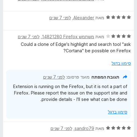
י
ג
ת
5
ר
4
ו
ד
ו
מאת
Alexander
, ‏
לפני 7 שנים
מ
ך
י
ג
ת
5
ר
5
ו
ד
ו
מאת
משתמש Firefox‏ 14821280
, ‏
לפני 7 שנים
מ
ך
י
ג
ת
5
Could a clone of Edge's highlight and search tool "ask
ר
5
ו
Cortana" be possible on Firefox?
ו
מ
ך
ג
ת
5
סימון בדגל
4
ו
מ
ך
תגובת המפתח
מועד פרסום:
לפני 7 שנים
ת
5
Extension is running on the Firefox, but it is not a part of
ו
Firefox. Please report the issue on the support site and
ך
provide details - I'll see what can be done.
5
סימון בדגל
ד
מאת
sandro79
, ‏
לפני 7 שנים
י