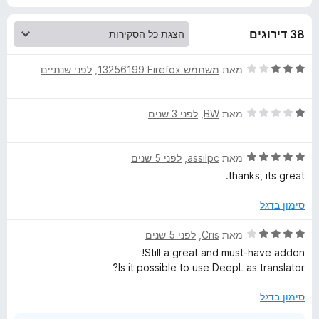
i
38 דירוגים
o
ד
מאת
משתמש Firefox‏ 13256199
, ‏
לפני שנתיים
י
n
ר
ד
ו
מאת
BW
, ‏
לפני 3 שנים
S
י
ג
ר
3
ד
ו
K
מאת
assilpc
, ‏
לפני 5 שנים
מ
י
ג
ת
thanks, its great.
ר
1
ו
ו
מ
ך
סימון בדגל
ג
ת
5
5
ו
ד
מאת
Cris
, ‏
לפני 5 שנים
מ
ך
י
Still a great and must-have addon!
ת
5
ר
Is it possible to use DeepL as translator?
ו
ו
ך
ג
סימון בדגל
5
4