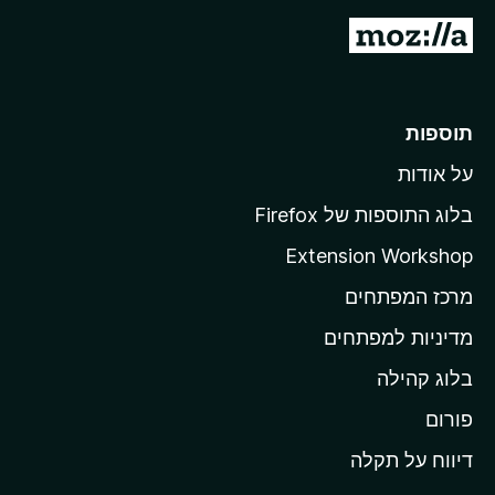
מ
ע
ב
ר
תוספות
ל
על אודות
ד
ף
בלוג התוספות של Firefox
ה
Extension Workshop
ב
מרכז המפתחים
י
ת
מדיניות למפתחים
ש
בלוג קהילה
ל
M
פורום
o
דיווח על תקלה
z