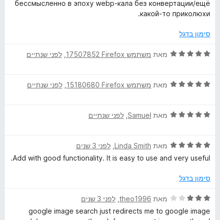
ו
מ
ך
бессмысленно в эпоху webp-кала без конвертации/ещё
ג
ת
5
какой-то приколюхи.
1
ו
מ
ך
סימון בדגל
ת
5
ו
ד
מאת
משתמש Firefox‏ 17507852
, ‏
לפני שנתיים
ך
י
5
ר
ד
ו
מאת
משתמש Firefox‏ 15180680
, ‏
לפני שנתיים
י
ג
ר
5
ד
ו
מאת
Samuel
, ‏
לפני שנתיים
מ
י
ג
ת
ר
5
ו
ד
ו
מאת
Linda Smith
, ‏
לפני 3 שנים
מ
ך
י
ג
ת
5
Add with good functionality. It is easy to use and very useful.
ר
5
ו
ו
מ
ך
סימון בדגל
ג
ת
5
5
ו
ד
מאת
theo1996
, ‏
לפני 3 שנים
מ
ך
י
google image search just redirects me to google image
ת
5
ר