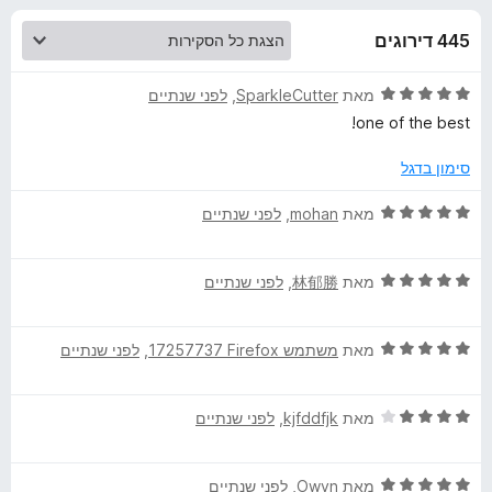
ע
ו
o
ך
445 דירוגים
x
ב
5
ד
מאת
SparkleCutter
, ‏
לפני שנתיים
ו
י
one of the best!
ר
ר
ו
סימון בדגל
ג
I
5
ד
מאת
mohan
, ‏
לפני שנתיים
מ
י
ת
ר
m
ו
ד
ו
מאת
林郁勝
, ‏
לפני שנתיים
ך
י
ג
a
5
ר
5
ד
ו
מאת
משתמש Firefox‏ 17257737
, ‏
לפני שנתיים
מ
g
י
ג
ת
ר
5
ו
ד
ו
מאת
kjfddfjk
, ‏
לפני שנתיים
מ
e
ך
י
ג
ת
5
ר
5
ו
S
ד
ו
מאת
Owyn
, ‏
לפני שנתיים
מ
ך