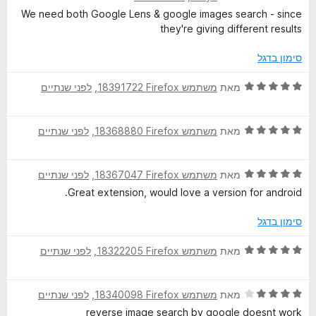
י
ג
ת
5
We need both Google Lens & google images search - since
e
ר
4
ו
they're giving different results
ו
מ
ך
ג
a
ת
5
סימון בדגל
5
ו
מ
ך
ד
מאת
משתמש Firefox‏ 18391722
, ‏
לפני שנתיים
r
ת
5
י
ו
ר
c
ך
ד
ו
מאת
משתמש Firefox‏ 18368880
, ‏
לפני שנתיים
5
י
ג
h
ר
5
ד
ו
מאת
משתמש Firefox‏ 18367047
, ‏
לפני שנתיים
מ
י
ג
ת
O
Great extension, would love a version for android.
ר
5
ו
ו
מ
ך
סימון בדגל
p
ג
ת
5
5
ו
ד
מאת
משתמש Firefox‏ 18322205
, ‏
לפני שנתיים
t
מ
ך
י
ת
5
ר
i
ו
ד
ו
מאת
משתמש Firefox‏ 18340098
, ‏
לפני שנתיים
ך
י
ג
reverse image search by google doesnt work