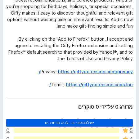
you’re shopping for birthdays, holidays, or special occasions,
Gifty makes it easy to discover thoughtful and relevant gift
options without wasting time on irrelevant results. Add it now
and make gift-finding simple and fun!
By clicking on the "Add to Firefox" button, I accept and
agree to installing the Gifty Firefox extension and setting
Firefox™ default search to that provided by Yahoo!®, and to
the Terms of Use and Privacy Policy.
Privacy:
https://giftyextension.com/privacy/
Terms:
https://giftyextension.com/tou/
מדורג 0 על־ידי 0 סוקרים
א
יש להתחבר כדי לדרג הרחבה זו
י
0
5
ן