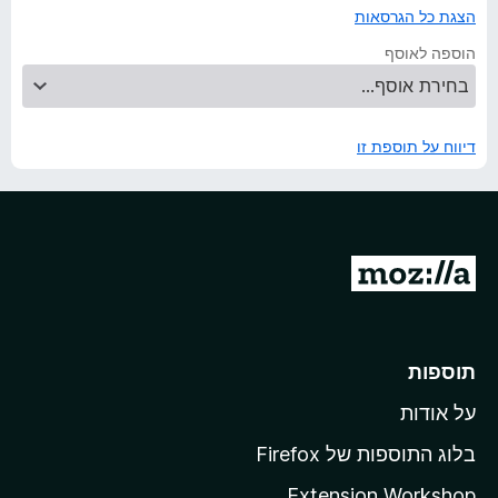
הצגת כל הגרסאות
הוספה לאוסף
דיווח על תוספת זו
מ
ע
ב
ר
תוספות
ל
על אודות
ד
ף
בלוג התוספות של Firefox
ה
Extension Workshop