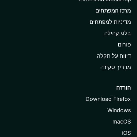
ב
מרכז המפתחים
י
ת
מדיניות למפתחים
ש
בלוג קהילה
ל
M
פורום
o
דיווח על תקלה
z
מדריך סקירה
i
l
l
הורדה
a
Download Firefox
Windows
macOS
iOS