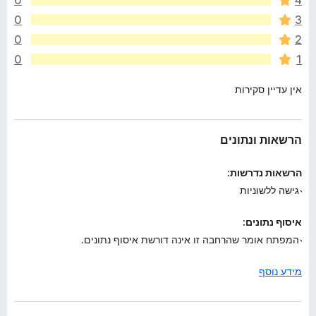
0
4
ד
י
0
3
ר
0
2
ו
0
1
ג
י
אין עדיין סקירות
ם
ע
ד
י
הרשאות ונתונים
י
ן
הרשאות נדרשות:
גישה ללשוניות
איסוף נתונים:
המפתח אומר שהרחבה זו אינה דורשת איסוף נתונים.
מידע נוסף