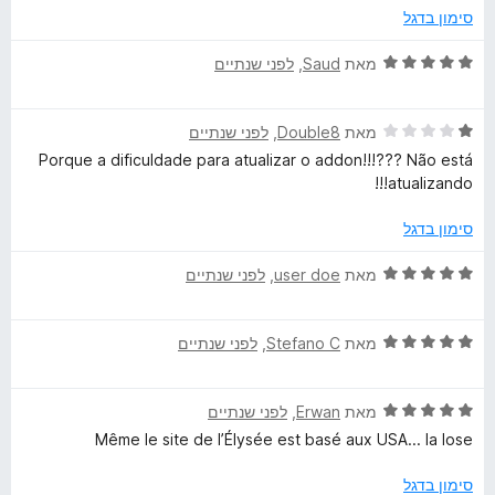
ו
מ
סימון בדגל
ג
ת
5
ו
ד
מאת
Saud
, ‏
לפני שנתיים
מ
ך
י
ת
5
ר
ו
ד
ו
מאת
Double8
, ‏
לפני שנתיים
ך
י
ג
Porque a dificuldade para atualizar o addon!!!??? Não está
5
ר
5
atualizando!!!
ו
מ
ג
ת
סימון בדגל
1
ו
מ
ך
ד
מאת
user doe
, ‏
לפני שנתיים
ת
5
י
ו
ר
ך
ד
ו
מאת
Stefano C
, ‏
לפני שנתיים
5
י
ג
ר
5
ד
ו
מאת
Erwan
, ‏
לפני שנתיים
מ
י
ג
ת
Même le site de l’Élysée est basé aux USA... la lose
ר
5
ו
ו
מ
ך
סימון בדגל