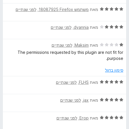
ג
ת
5
5
ו
ד
מאת
משתמש Firefox‏ 18087925
, ‏
לפני שנתיים
מ
ך
י
ת
5
ר
ו
ד
ו
מאת
dyannia
, ‏
לפני שנתיים
ך
י
ג
5
ר
5
ד
ו
מאת
Maksim
, ‏
לפני שנתיים
מ
י
ג
ת
The permissions requested by this plugin are not fit for
ר
4
ו
purpose.
ו
מ
ך
ג
ת
5
סימון בדגל
1
ו
מ
ך
ד
מאת
FLHS
, ‏
לפני שנתיים
ת
5
י
ו
ר
ך
ד
ו
מאת
jax
, ‏
לפני שנתיים
5
י
ג
ר
5
ד
ו
מאת
Егор
, ‏
לפני שנתיים
מ
י
ג
ת