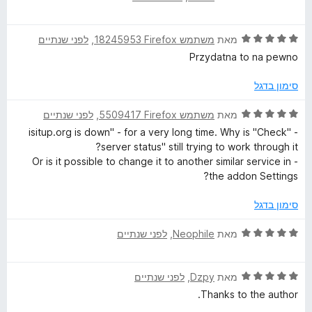
מ
ך
י
x
ת
5
ר
ו
ד
ו
מאת
משתמש Firefox‏ 18245953
, ‏
לפני שנתיים
ך
י
ג
Przydatna to na pewno
5
ר
5
ו
מ
סימון בדגל
ג
ת
5
ו
ד
מאת
משתמש Firefox‏ 5509417
, ‏
לפני שנתיים
מ
ך
י
- "isitup.org is down" - for a very long time. Why is "Check
ת
5
ר
server status" still trying to work through it?
ו
ו
- Or is it possible to change it to another similar service in
ך
ג
the addon Settings?
5
5
מ
סימון בדגל
ת
ו
ד
מאת
Neophile
, ‏
לפני שנתיים
ך
י
5
ר
ד
ו
מאת
Dzpy
, ‏
לפני שנתיים
י
ג
Thanks to the author.
ר
5