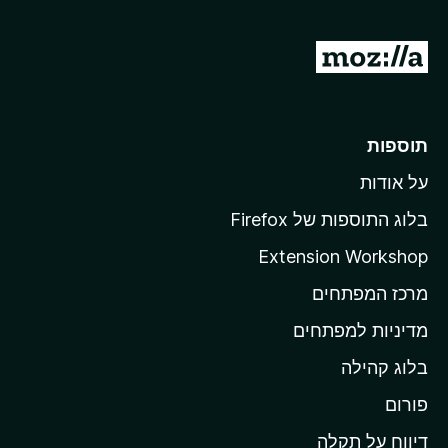
5
מ
ע
ב
ר
תוספות
ל
על אודות
ד
ף
בלוג התוספות של Firefox
ה
Extension Workshop
ב
מרכז המפתחים
י
ת
מדיניות למפתחים
ש
בלוג קהילה
ל
M
פורום
o
דיווח על תקלה