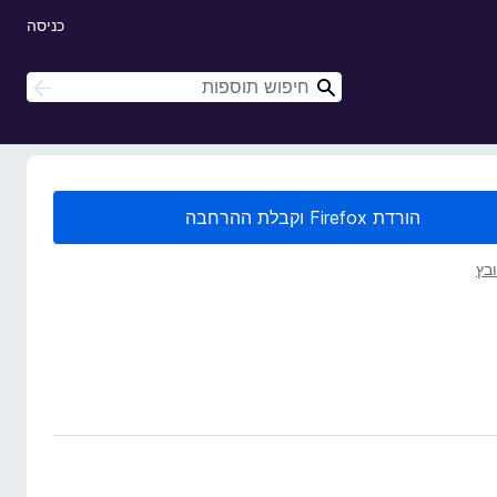
כניסה
ח
ח
י
י
פ
פ
ו
ו
ש
ש
הורדת Firefox וקבלת ההרחבה
בץ