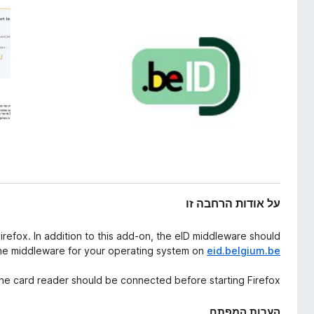
ח
o
ב
x
ה
על אודות הרחבה זו
Firefox. In addition to this add-on, the eID middleware should
the middleware for your operating system on
eid.belgium.be
he card reader should be connected before starting Firefox.
הערות המפתח