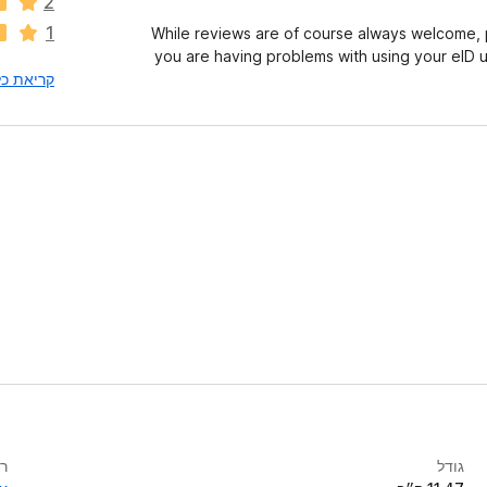
2
ו
1
While reviews are of course always welcome, p
ג
you are having problems with using your eID 
י
קריאת כל 1,721 הסקי
ם
ע
ד
י
י
ן
גודל
רי