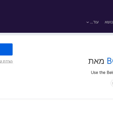
נושא
עוד…
B
מאת
הורדת קו
Use the Belg