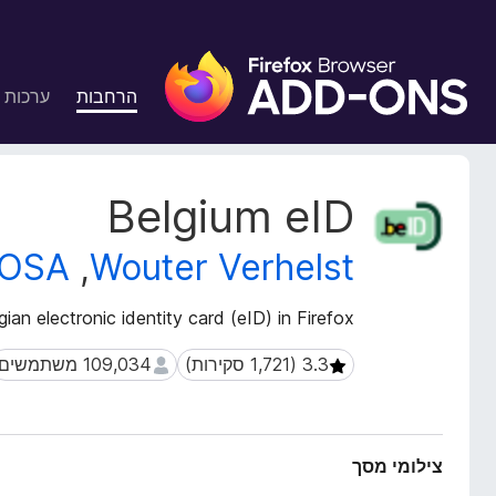
ת
ו
הרחבות
ערכות 
ס
פ
ו
ת
נ
Belgium eID
ל
ת
ו
ד
OSA
,
Wouter Verhelst
נ
פ
י
ד
ה
ian electronic identity card (eID) in Firefox
פ
ע
ן
ל
109,034 משתמשים
109,034 משתמשים
F
ש
i
ל
ה
r
ה
e
צילומי מסך
ר
f