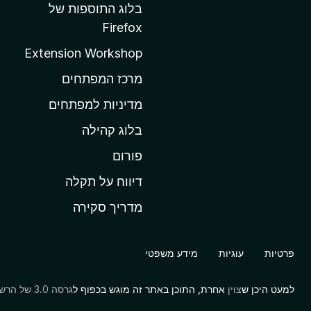
ל
בלוג התוספות של
ד
Firefox
ף
Extension Workshop
ה
ב
מרכז המפתחים
י
מדיניות למפתחים
ת
בלוג קהילה
ש
ל
פורום
M
דיווח על תקלה
o
מדריך סקירה
z
i
l
פרטיות
עוגיות
מידע משפטי
l
a
למעט היכן ש
צוין
אחרת, התוכן באתר זה מוגש בכפוף ל
גרסה 3.0 של הרשיון Creative Commons Attribution Share-Alike