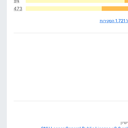
94
473
רות
שיון