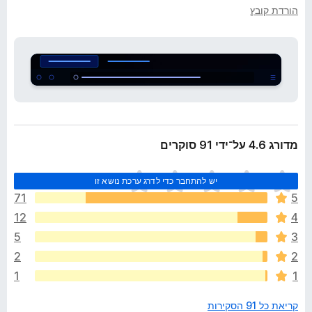
ב
הורדת קובץ
o
ה
x
מדורג 4.6 על־ידי 91 סוקרים
א
יש להתחבר כדי לדרג ערכת נושא זו
י
71
5
ן
12
4
ד
י
5
3
ר
2
2
ו
1
1
ג
י
קריאת כל 91 הסקירות
ם