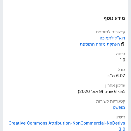
ע
ד
י
מידע נוסף
י
ן
קישורים לתוספת
דוא״ל לתמיכה
העתקת מזהה התוספת
גרסה
1.0
גודל
6.07 מ״ב
עדכון אחרון
לפני 6 שנים (9 אוג׳ 2020)
קטגוריות קשורות
מופשט
רישיון
Creative Commons Attribution-NonCommercial-NoDerivs
3.0