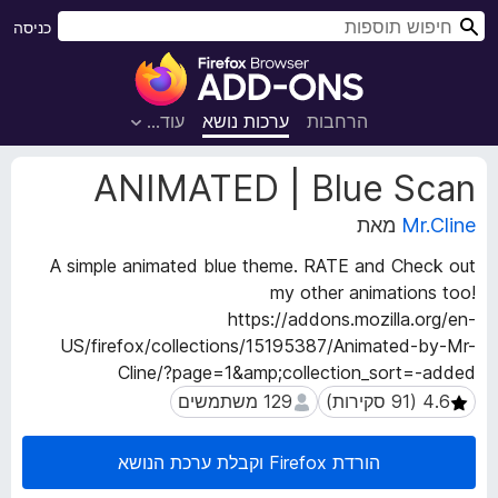
ח
כניסה
י
ת
פ
ו
ו
ס
הרחבות
ערכות נושא
עוד…
ש
פ
ו
נ
ANIMATED | Blue Scan
ת
ת
ו
Mr.Cline
מאת
ל
נ
ד
A simple animated blue theme. RATE and Check out
י
פ
my other animations too!
ה
ד
ע
https://addons.mozilla.org/en-
פ
ל
US/firefox/collections/15195387/Animated-by-Mr-
ן
ש
Cline/?page=1&amp;collection_sort=-added
F
ל
129 משתמשים
129 משתמשים
ה
i
ה
r
ר
הורדת Firefox וקבלת ערכת הנושא
e
ח
f