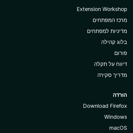
ה
Extension Workshop
ב
מרכז המפתחים
י
ת
מדיניות למפתחים
ש
בלוג קהילה
ל
M
פורום
o
דיווח על תקלה
z
מדריך סקירה
i
l
l
הורדה
a
Download Firefox
Windows
macOS