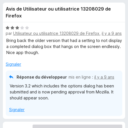
u
5
g
Avis de Utilisateur ou utilisatrice 13208029 de
a
e
Firefox
t
e
s
N
u
par
Utilisateur ou utilisatrice 13208029 de Firefox
,
il y a 9 ans
o
r
t
Bring back the older version that had a setting to not display
p
é
F
a completed dialog box that hangs on the screen endlessly.
3
Nice app though.
i
o
s
r
u
Signaler
e
u
r
f
5
Réponse du développeur
mis en ligne :
il y a 9 ans
o
r
Version 3.2 which includes the options dialog has been
x
submitted and is now pending approval from Mozilla. It
E
should appear soon.
m
Signaler
p