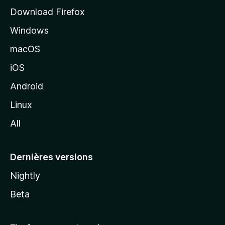
i
Download Firefox
l
Windows
d
e
macOS
M
iOS
o
z
Android
i
Linux
l
All
l
a
Dernières versions
Nightly
Beta