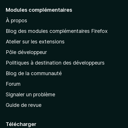
e
Modules complémentaires
r
À propos
à
l
Blog des modules complémentaires Firefox
a
Atelier sur les extensions
p
Pôle développeur
a
g
Politiques à destination des développeurs
e
Blog de la communauté
d
’
Forum
a
Signaler un problème
c
Guide de revue
c
u
e
Télécharger