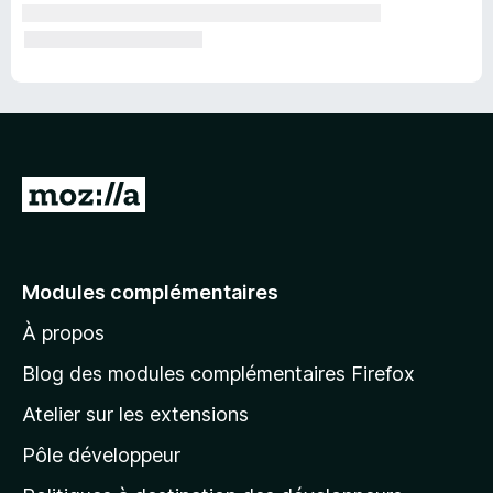
A
l
l
e
Modules complémentaires
r
À propos
à
l
Blog des modules complémentaires Firefox
a
Atelier sur les extensions
p
Pôle développeur
a
g