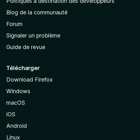
Politiques à destination des développeurs
e
Blog de la communauté
d
’
Forum
a
Signaler un problème
c
Guide de revue
c
u
e
Télécharger
i
Download Firefox
l
Windows
d
e
macOS
M
iOS
o
z
Android
i
Linux