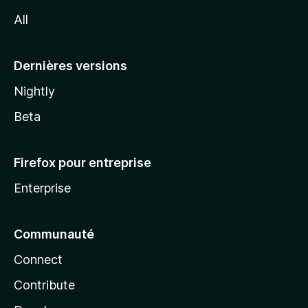
l
All
l
a
Dernières versions
Nightly
Beta
Firefox pour entreprise
Enterprise
Communauté
Connect
Contribute