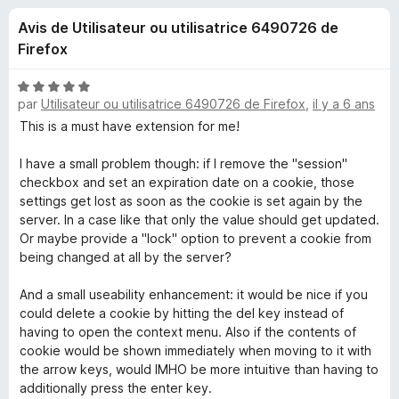
u
5
g
Avis de Utilisateur ou utilisatrice 6490726 de
a
e
Firefox
t
e
s
N
u
par
Utilisateur ou utilisatrice 6490726 de Firefox
,
il y a 6 ans
o
r
t
This is a must have extension for me!
p
é
F
5
I have a small problem though: if I remove the "session"
i
o
s
checkbox and set an expiration date on a cookie, those
r
u
settings get lost as soon as the cookie is set again by the
e
u
r
server. In a case like that only the value should get updated.
f
5
Or maybe provide a "lock" option to prevent a cookie from
o
r
being changed at all by the server?
x
And a small useability enhancement: it would be nice if you
C
could delete a cookie by hitting the del key instead of
having to open the context menu. Also if the contents of
o
cookie would be shown immediately when moving to it with
the arrow keys, would IMHO be more intuitive than having to
o
additionally press the enter key.