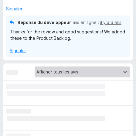
Signaler
k
Réponse du développeur
mis en ligne :
il y a 6 ans
i
Thanks for the review and good suggestions! We added
these to the Product Backlog.
e
Signaler
b
r
o
-
C
o