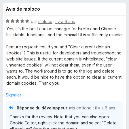
u
5
g
Avis de moloco
a
e
t
N
par
moloco
,
il y a 6 ans
e
s
o
Yes, it's the best cookie manager for Firefox and Chrome.
u
t
It's stable, functional, and the minimal UI is sufficiently usable.
é
r
p
5
F
Feature request: could you add "Clear current domain
s
cookies"? This is useful for developers and troubleshooting
i
o
u
web site issues. If the current domain is whitelisted, "clear
r
r
unwanted cookies" will not clear them, even if the user
e
u
5
wants to. The workaround is to go to the log and delete
f
each. It would be nice to have the option to clear all current
o
r
domain cookies. Thank you.
x
Signaler
C
Réponse du développeur
mis en ligne :
il y a 6 ans
o
Thanks for the review. Note that you can also open
Cookie Editor, right-click the domain and select "Delete
o
all cookies" from the context menu.