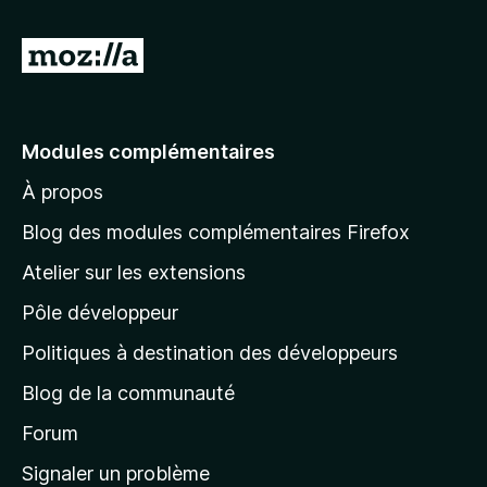
A
l
l
e
Modules complémentaires
r
À propos
à
l
Blog des modules complémentaires Firefox
a
Atelier sur les extensions
p
Pôle développeur
a
g
Politiques à destination des développeurs
e
Blog de la communauté
d
’
Forum
a
Signaler un problème