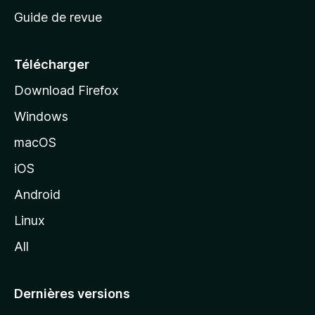
c
Guide de revue
c
u
e
Télécharger
i
Download Firefox
l
Windows
d
e
macOS
M
iOS
o
z
Android
i
Linux
l
All
l
a
Dernières versions