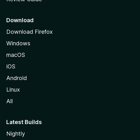
e
p
a
Download
g
Download Firefox
e
Windows
macOS
iOS
Android
Linux
All
Latest Builds
Nightly