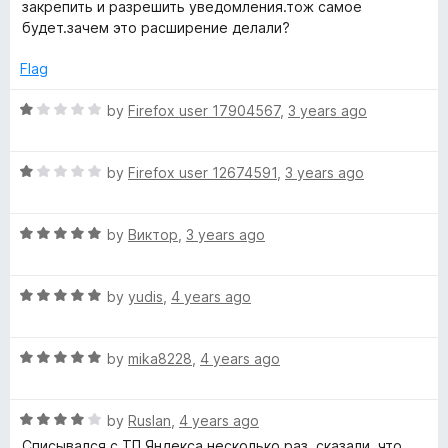
e
закрепить и разрешить уведомления.тож самое
5
d
будет.зачем это расширение делали?
1
o
Flag
u
t
R
by
Firefox user 17904567
,
3 years ago
o
a
f
t
5
R
e
by
Firefox user 12674591
,
3 years ago
a
d
t
1
R
e
by
Виктор
,
3 years ago
o
a
d
u
t
1
t
R
e
by
yudis
,
4 years ago
o
o
a
d
u
f
t
5
t
5
R
e
by
mika8228
,
4 years ago
o
o
a
d
u
f
t
5
t
5
R
e
by
Ruslan
,
4 years ago
o
o
a
d
u
f
Списывался с ТП Яндекса несколько раз, сказали, что