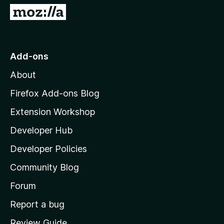
G
o
t
o
Add-ons
M
About
o
z
Firefox Add-ons Blog
i
Extension Workshop
l
Developer Hub
l
a
Developer Policies
'
Community Blog
s
h
Forum
o
Report a bug
m
Review Guide