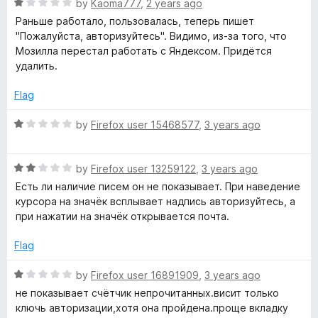
f
R
e
by
Kaoma777
,
2 years ago
5
a
d
Раньше работало, пользовалась, теперь пишет
t
3
"Пожалуйста, авторизуйтесь". Видимо, из-за того, что
e
o
Мозилла перестал работать с Яндексом. Придётся
d
u
удалить.
1
t
o
o
Flag
u
f
t
5
R
by
Firefox user 15468577
,
3 years ago
o
a
f
t
5
R
e
by
Firefox user 13259122
,
3 years ago
a
d
Есть ли наличие писем он не показывает. При наведение
t
1
курсора на значёк всплывает надпись авторизуйтесь, а
e
o
при нажатии на значёк открывается почта.
d
u
2
t
Flag
o
o
u
f
R
by
Firefox user 16891909
,
3 years ago
t
5
a
не показывает счётчик непрочитанных.висит только
o
t
ключь авторизации,хотя она пройдена.проще вкладку
f