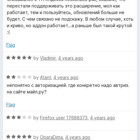
t
5
t
5
перестали поддерживать это расширение, мол как
e
o
o
работает, тем и пользуйтесь, обновлений больше не
d
u
f
будет. С чем связано не подскажу. В любом случае, хоть
4
t
5
и криво, но аддон работает...а раньше был такой крутой
o
o
:(
u
f
t
5
Flag
o
f
R
by
Vladimir
,
4 years ago
5
a
t
R
e
by
Atant
,
4 years ago
a
d
непонятно с авторизацией. где конкретно надо автриз.
t
5
на сайте майл.ру?
e
o
d
u
Flag
2
t
o
o
R
by
Firefox user 17688373
,
4 years ago
u
f
a
t
5
t
o
R
e
by
OparaDima
,
4 years ago