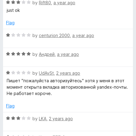
o
R
by
Rift80
,
a year ago
f
a
.
just ok
5
t
e
Flag
B
d
3
R
by
centurion 2000
,
a year ago
a
o
a
u
t
r
t
R
e
by
Андрей
,
a year ago
o
a
d
f
t
1
5
R
e
by
UdAvSt
,
2 years ago
o
a
d
u
Пишет "пожалуйста авторизуйтесь" хотя у меня в этот
t
5
t
момент открыта вкладка авторизованной yandex-почты.
e
o
o
Не работает короче.
d
u
f
1
t
5
Flag
o
o
u
f
R
by
LKA
,
2 years ago
t
5
a
o
t