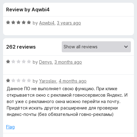
s
t
-
Review by Aqwbi4
o
o
f
f
n
5
R
by
Aqwbi4
,
3 years ago
s
o
a
t
e
r
262 reviews
d
5
Y
o
R
by
Denys
,
3 months ago
u
a
a
t
t
o
R
e
by
Yaroslav
,
4 months ago
f
a
d
n
Данное ПО не выполняет свою функцию. При клике
5
t
1
открывается окно с рекламой говносервисов Яндекс. И
e
o
вот уже с рекламного окна можно перейти на почту.
d
d
u
Придётся искать другое расширение для проверки
1
t
яндекс-почты (без обязательной говно-рекламы)
e
o
o
u
f
Flag
x
t
5