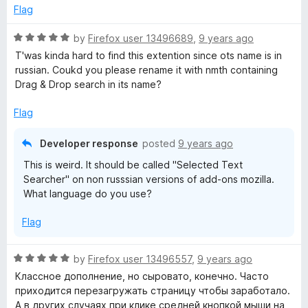
t
Flag
o
f
R
by
Firefox user 13496689
,
9 years ago
5
a
T'was kinda hard to find this extention since ots name is in
t
russian. Coukd you please rename it with nmth containing
e
Drag & Drop search in its name?
d
5
Flag
o
u
Developer response
posted
9 years ago
t
This is weird. It should be called "Selected Text
o
Searcher" on non russsian versions of add-ons mozilla.
f
What language do you use?
5
Flag
R
by
Firefox user 13496557
,
9 years ago
a
Классное дополнение, но сыровато, конечно. Часто
t
приходится перезагружать страницу чтобы заработало.
e
А в других случаях при клике средней кнопкой мыши на