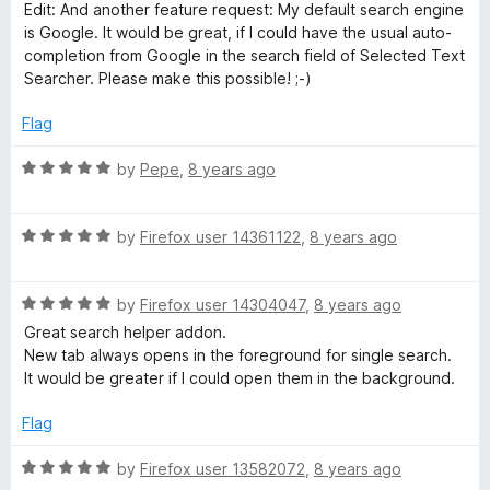
5
Edit: And another feature request: My default search engine
r
is Google. It would be great, if I could have the usual auto-
completion from Google in the search field of Selected Text
c
Searcher. Please make this possible! ;-)
h
Flag
R
by
Pepe
,
8 years ago
e
a
t
r
R
e
by
Firefox user 14361122
,
8 years ago
a
d
t
5
R
e
by
Firefox user 14304047
,
8 years ago
o
a
d
u
Great search helper addon.
t
5
t
New tab always opens in the foreground for single search.
e
o
o
It would be greater if I could open them in the background.
d
u
f
5
t
5
Flag
o
o
u
f
R
by
Firefox user 13582072
,
8 years ago
t
5