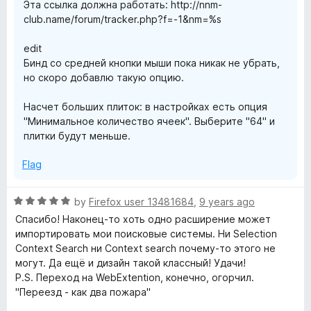
Эта ссылка должна работать: http://nnm-
club.name/forum/tracker.php?f=-1&nm=%s
edit
Бинд со средней кнопки мыши пока никак не убрать,
но скоро добавлю такую опцию.
Насчет больших плиток: в настройках есть опция
"Минимальное количество ячеек". Выберите "64" и
плитки будут меньше.
Flag
R
by
Firefox user 13481684
,
9 years ago
a
Спасибо! Наконец-то хоть одно расширение может
t
импортировать мои поисковые системы. Ни Selection
e
Context Search ни Context search почему-то этого не
d
могут. Да ещё и дизайн такой классный! Удачи!
5
P.S. Переход на WebExtention, конечно, огорчил.
o
"Переезд - как два пожара"
u