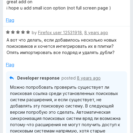
a
great add on
o
t
i hope u add small icon option (not full screen page )
f
e
5
d
Flag
5
o
R
by
Firefox user 12531918
,
8 years ago
u
a
А вот что делать, если добавилось несколько новых
t
t
поисковиков и хочется интегрировать их в плитки?
o
e
Опять импортировать все подряд и удалять дубли?
f
d
5
5
Flag
o
u
Developer response
posted
8 years ago
t
Можно попробовать проверить существует ли
o
поисковая ссылка среди установленных поисковых
f
систем расширения, и если существует, не
5
добавлять эту поисковую систему. В следующей
версии попробую это сделать. Автоматическая
синхронизация поисковых систем вряд ли возможна
потому-что расширения не могут получить доступ к
поисковым системам напрямую, хотя старые