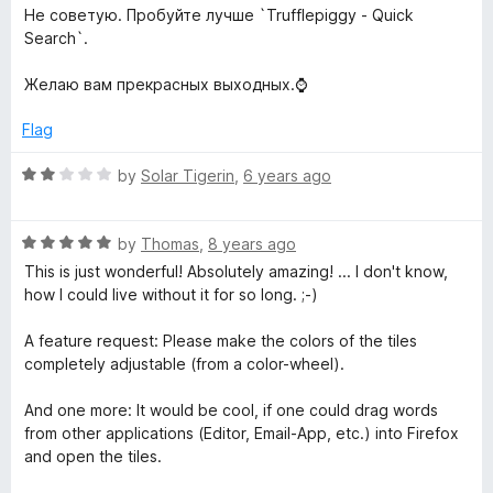
2
Не советую. Пробуйте лучше `Trufflepiggy - Quick
o
e
Search`.
u
t
Желаю вам прекрасных выходных.⌚
d
o
f
Flag
T
5
R
by
Solar Tigerin
,
6 years ago
e
a
t
R
e
x
by
Thomas
,
8 years ago
a
d
This is just wonderful! Absolutely amazing! ... I don't know,
t
2
how I could live without it for so long. ;-)
t
e
o
d
u
A feature request: Please make the colors of the tiles
S
5
t
completely adjustable (from a color-wheel).
o
o
e
u
f
And one more: It would be cool, if one could drag words
t
5
from other applications (Editor, Email-App, etc.) into Firefox
o
a
and open the tiles.
f