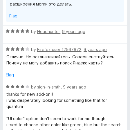
расширения могли это делать.
Flag
R
by
Headhunter
,
9 years ago
a
t
R
e
by
Firefox user 12567672
,
9 years ago
a
d
Отлично. Не останавливайтесь. Совершенствуйтесь.
t
5
Почему не могу добавить поиск Яндекс карты?
e
o
d
u
Flag
4
t
o
o
R
by
sign-in-smth
,
9 years ago
u
f
a
thanks for new add-on!!
t
5
t
i was desperately looking for something like that for
o
e
quantum
f
d
5
4
"UI color" option don't seem to work for me though.
o
i tried to choose other color like green, blue but the search
u