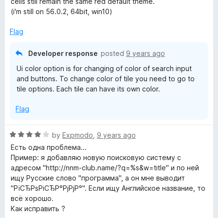
cells still remain the same red default theme.
t
(i'm still on 56.0.2, 64bit, win10)
o
f
Flag
5
Developer response
posted
9 years ago
Ui color option is for changing of color of search input
and buttons. To change color of tile you need to go to
tile options. Each tile can have its own color.
Flag
R
by
Expmodo
,
9 years ago
a
Есть одна проблема...
t
Пример: я добавляю новую поисковую систему с
e
адресом "http://nnm-club.name/?q=%s&w=title" и по ней
d
ищу Русские слово "программа", а он мне выводит
4
"РїСЂРѕРіСЂР°РјРјР°". Если ищу Английское название, то
o
всё хорошо.
u
Как исправить ?
t