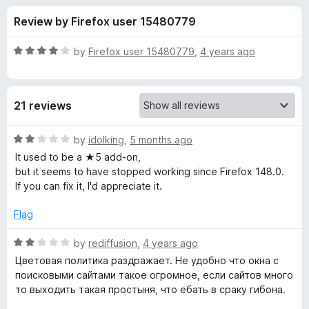
s
t
-
Review by Firefox user 15480779
o
o
f
f
n
5
R
by
Firefox user 15480779
,
4 years ago
s
o
a
t
e
r
21 reviews
d
4
S
o
R
by
idolking
,
5 months ago
u
a
It used to be a ★5 add-on,
e
t
t
but it seems to have stopped working since Firefox 148.0.
o
e
If you can fix it, I'd appreciate it.
f
d
l
5
2
Flag
o
e
u
R
by
rediffusion
,
4 years ago
t
a
Цветовая политика раздражает. Не удобно что окна с
c
o
t
поисковыми сайтами такое огромное, если сайтов много
f
e
то выходить такая простыня, что ебать в сраку гибона.
t
5
d