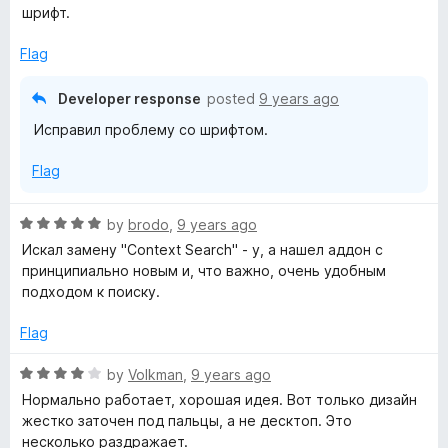
шрифт.
Flag
Developer response
posted
9 years ago
Исправил проблему со шрифтом.
Flag
R
by
brodo
,
9 years ago
a
Искал замену "Context Search" - у, а нашел аддон с
t
принципиально новым и, что важно, очень удобным
e
подходом к поиску.
d
5
Flag
o
u
R
by
Volkman
,
9 years ago
t
a
Нормально работает, хорошая идея. Вот только дизайн
o
t
жестко заточен под пальцы, а не десктоп. Это
f
e
несколько раздражает.