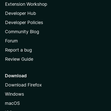
i
Extension Workshop
l
Developer Hub
l
a
Developer Policies
'
Community Blog
s
h
Forum
o
Report a bug
m
Review Guide
e
p
a
Download
g
Download Firefox
e
Windows
macOS