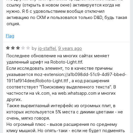
d
ссылку (открыть в новом окне) активируется когда не
5
нужно. Я б с удовольствием вообще отключил
o
активацию по СКМ и пользовался только D&D, будь такая
u
опция.
t
o
Flag
f
5
R
by
jg-staffel
,
9 years ago
a
Последнее обновление на многих сайтах меняет
t
удаленный шрифт на Roboto-Light.ttf.
e
Если исследовать элемент, то в качестве причины
d
указывается moz-extension://a1b098dd-51c9-4d97-bbed-
3
1911af914dee/Roboto-Light.ttf , а код расширения
o
соответствует "Поисковику выделенного текста". В
u
частности на vk.com, на web.whatsapp.com и многих
t
других.
o
Также вырвиглазный интерфейс из огромных плит, в
f
которых используется 5% места с дикими цветами - не
5
очень, мягко говоря.
Но огромный плюс - вызов расширения по среднему
клику мышкой. Но опять-таки - если не будет подменять