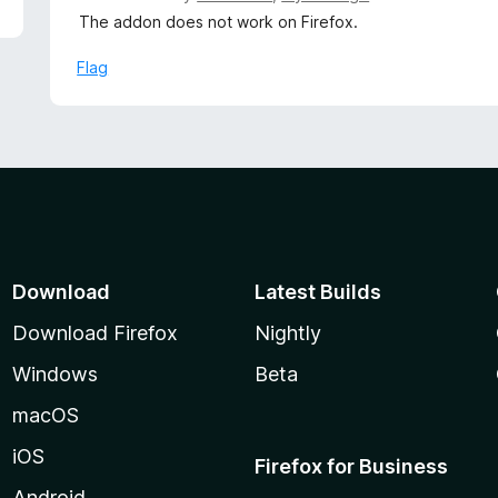
f
a
The addon does not work on Firefox.
5
t
e
Flag
d
3
o
u
t
o
f
5
Download
Latest Builds
Download Firefox
Nightly
Windows
Beta
macOS
iOS
Firefox for Business
Android