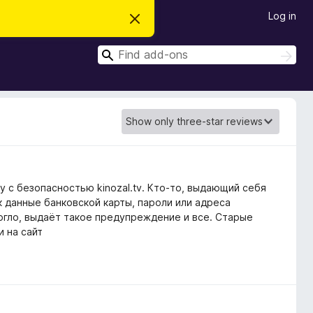
Log in
D
i
s
S
m
S
i
e
e
s
a
a
s
r
t
r
c
h
h
c
i
s
h
n
o
t
i
c
 с безопасностью kinozal.tv. Кто-то, выдающий себя
e
к данные банковской карты, пароли или адреса
огло, выдаёт такое предупреждение и все. Старые
и на сайт