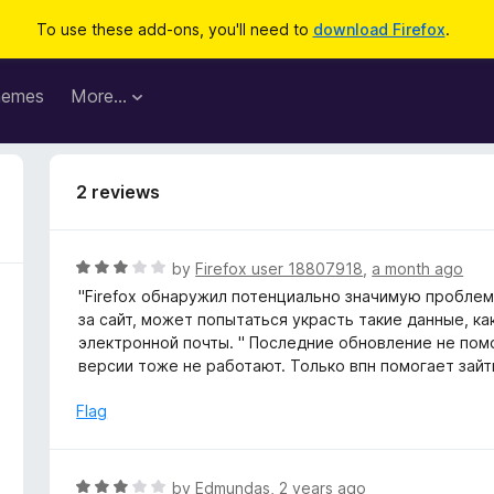
To use these add-ons, you'll need to
download Firefox
.
hemes
More…
2 reviews
R
by
Firefox user 18807918
,
a month ago
a
"Firefox обнаружил потенциально значимую проблему
t
за сайт, может попытаться украсть такие данные, ка
e
электронной почты. " Последние обновление не пом
d
версии тоже не работают. Только впн помогает зайт
3
o
Flag
u
t
o
R
by
Edmundas
,
2 years ago