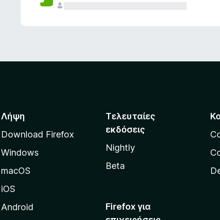
ς
Λήψη
Τελευταίες
Κ
εκδόσεις
Download Firefox
C
Nightly
Windows
Co
Beta
macOS
De
iOS
Firefox για
Android
επιχειρήσεις