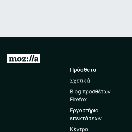
Μ
ε
Πρόσθετα
τ
Σχετικά
ά
β
Blog προσθέτων
α
Firefox
σ
Εργαστήριο
η
επεκτάσεων
σ
τ
Κέντρο