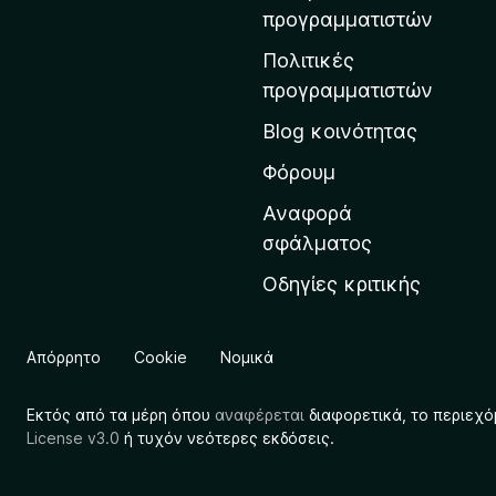
η
προγραμματιστών
ν
Πολιτικές
α
προγραμματιστών
ρ
Blog κοινότητας
χ
ι
Φόρουμ
κ
Αναφορά
ή
σφάλματος
σ
Οδηγίες κριτικής
ε
λ
ί
Απόρρητο
Cookie
Νομικά
δ
α
Εκτός από τα μέρη όπου
αναφέρεται
διαφορετικά, το περιεχό
τ
License v3.0
ή τυχόν νεότερες εκδόσεις.
η