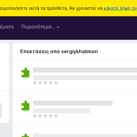
ησιμοποιήσετε αυτά τα πρόσθετα, θα χρειαστεί να
κάνετε λήψη του
έματα
Περισσότερα…
Επεκτάσεις από sergiykhalimon
Δ
ε
ν
υ
π
ά
Δ
ρ
ε
χ
ν
ο
υ