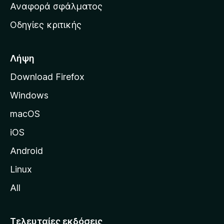
χ
Αναφορά σφάλματος
ε
ι
ς
Οδηγίες κριτικής
κ
ή
σ
Λήψη
ε
Download Firefox
λ
Windows
ί
δ
macOS
α
iOS
τ
η
Android
ς
Linux
M
All
o
z
i
Τελευταίες εκδόσεις