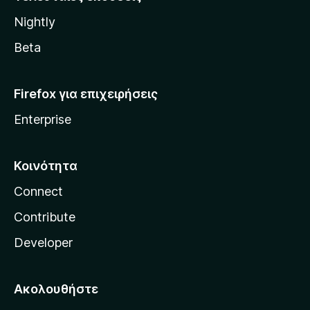
l
Nightly
l
a
Beta
Firefox για επιχειρήσεις
Enterprise
Κοινότητα
Connect
Contribute
Developer
Ακολουθήστε