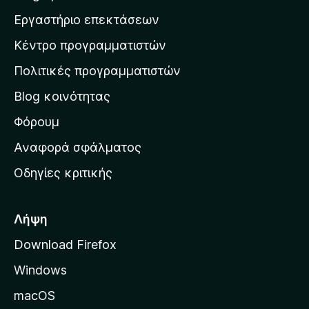
ς
η
η
λ
Εργαστήριο επεκτάσεων
β
ο
σ
α
γ
Κέντρο προγραμματιστών
τ
θ
ί
μ
η
ε
Πολιτικές προγραμματιστών
ο
ν
ς
λ
Blog κοινότητας
α
ο
ρ
Φόρουμ
γ
ί
χ
Αναφορά σφάλματος
ε
ι
ς
Οδηγίες κριτικής
κ
ή
σ
Λήψη
ε
Download Firefox
λ
Windows
ί
δ
macOS
α