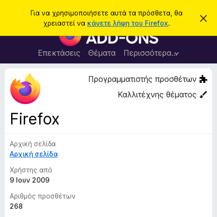
Α
Σύνδεση
Για να χρησιμοποιήσετε αυτά τα πρόσθετα, θα
Α
ν
χρειαστεί να
κάνετε λήψη του Firefox
.
π
Π
α
ό
ρ
ρ
ζ
ρ
ό
Επεκτάσεις
Θέματα
Περισσότερα…
ή
ι
σ
ψ
τ
η
θ
Προγραμματιστής προσθέτων
η
σ
ε
η
σ
Καλλιτέχνης θέματος
μ
τ
η
ε
α
ί
Firefox
ω
π
σ
ρ
η
ς
Αρχική σελίδα
ο
Αρχική σελίδα
γ
ρ
Χρήστης από
ά
9 Ιουν 2009
μ
Αριθμός προσθέτων
μ
268
α