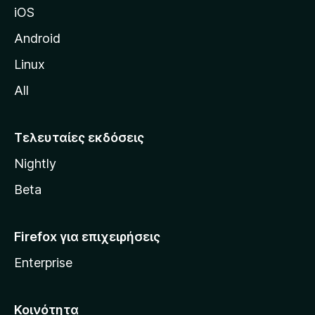
iOS
τ
η
Android
ς
Linux
M
All
o
z
i
Τελευταίες εκδόσεις
l
Nightly
l
a
Beta
Firefox για επιχειρήσεις
Enterprise
Κοινότητα