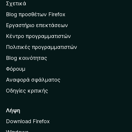
κ
Σχετικά
θ
α
ί
ό
μ
ε
σ
μ
Blog προσθέτων Firefox
ο
ς
η
η
λ
Εργαστήριο επεκτάσεων
β
ο
σ
α
γ
Κέντρο προγραμματιστών
τ
θ
ί
μ
η
ε
Πολιτικές προγραμματιστών
ο
ν
ς
λ
Blog κοινότητας
α
ο
ρ
Φόρουμ
γ
ί
χ
Αναφορά σφάλματος
ε
ι
ς
Οδηγίες κριτικής
κ
ή
σ
Λήψη
ε
Download Firefox
λ