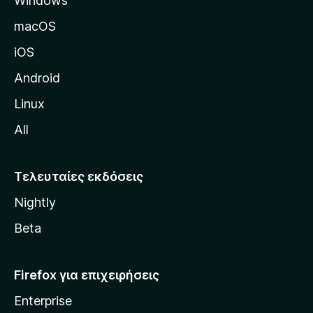
Windows
ί
δ
macOS
α
iOS
τ
η
Android
ς
Linux
M
All
o
z
i
Τελευταίες εκδόσεις
l
Nightly
l
a
Beta
Firefox για επιχειρήσεις
Enterprise