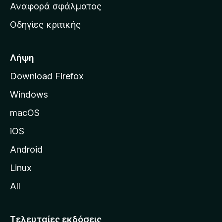
χ
Αναφορά σφάλματος
ε
ι
ς
Οδηγίες κριτικής
κ
ή
σ
Λήψη
ε
Download Firefox
λ
Windows
ί
δ
macOS
α
iOS
τ
η
Android
ς
Linux
M
All
o
z
i
Τελευταίες εκδόσεις