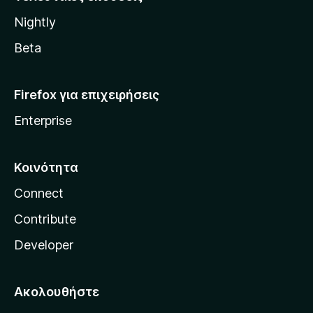
l
Nightly
l
a
Beta
Firefox για επιχειρήσεις
Enterprise
Κοινότητα
Connect
Contribute
Developer
Ακολουθήστε