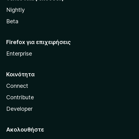
l
Nightly
l
a
Beta
Firefox για επιχειρήσεις
Enterprise
Κοινότητα
Connect
Contribute
Developer
Ακολουθήστε