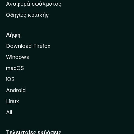
χ
Αναφορά σφάλματος
ε
ι
ς
Οδηγίες κριτικής
κ
ή
σ
Λήψη
ε
Download Firefox
λ
Windows
ί
δ
macOS
α
iOS
τ
η
Android
ς
Linux
M
All
o
z
i
Τελευταίες εκδόσεις