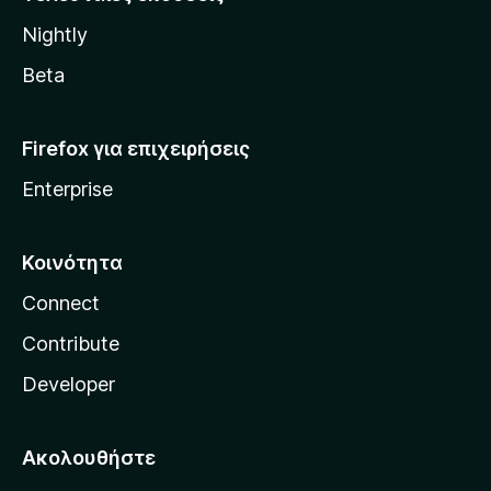
l
Nightly
l
a
Beta
Firefox για επιχειρήσεις
Enterprise
Κοινότητα
Connect
Contribute
Developer
Ακολουθήστε