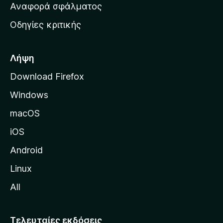
χ
Αναφορά σφάλματος
ε
ι
ς
Οδηγίες κριτικής
κ
ή
σ
Λήψη
ε
Download Firefox
λ
Windows
ί
δ
macOS
α
iOS
τ
η
Android
ς
Linux
M
All
o
z
i
Τελευταίες εκδόσεις