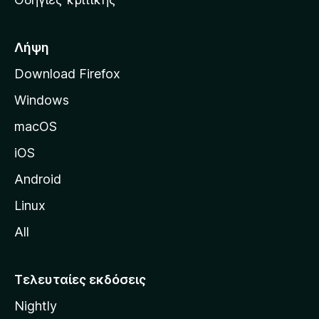
o
κ
x
ή
σ
Λήψη
ε
Download Firefox
λ
Windows
ί
δ
macOS
α
iOS
τ
η
Android
ς
Linux
M
All
o
z
i
Τελευταίες εκδόσεις
l
Nightly
l