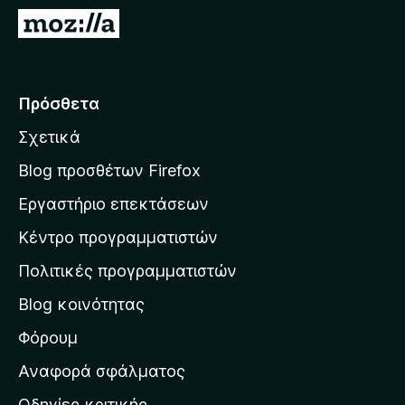
τ
Μ
ο
ε
ς
τ
π
ά
Πρόσθετα
ε
β
ρ
Σχετικά
α
ι
σ
ή
Blog προσθέτων Firefox
γ
η
Εργαστήριο επεκτάσεων
η
σ
σ
Κέντρο προγραμματιστών
τ
η
η
Πολιτικές προγραμματιστών
ς
ν
F
Blog κοινότητας
α
i
ρ
Φόρουμ
r
χ
e
Αναφορά σφάλματος
f
ι
Οδηγίες κριτικής