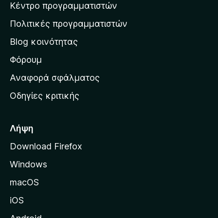
γ
Κέντρο προγραμματιστών
τ
θ
ί
μ
η
ε
Πολιτικές προγραμματιστών
ο
ν
ς
λ
Blog κοινότητας
α
ο
ρ
Φόρουμ
γ
ί
χ
Αναφορά σφάλματος
ε
ι
ς
Οδηγίες κριτικής
κ
ή
σ
Λήψη
ε
Download Firefox
λ
Windows
ί
δ
macOS
α
iOS
τ
η