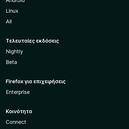
Android
ς
Linux
M
All
o
z
i
Τελευταίες εκδόσεις
l
Nightly
l
a
Beta
Firefox για επιχειρήσεις
Enterprise
Κοινότητα
Connect