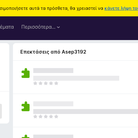
ησιμοποιήσετε αυτά τα πρόσθετα, θα χρειαστεί να
κάνετε λήψη του
έματα
Περισσότερα…
Επεκτάσεις από Asep3192
Δ
ε
ν
υ
π
ά
Δ
ρ
ε
χ
ν
ο
υ