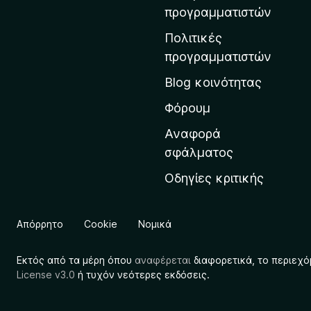
η
προγραμματιστών
ν
Πολιτικές
α
προγραμματιστών
ρ
Blog κοινότητας
χ
ι
Φόρουμ
κ
Αναφορά
ή
σφάλματος
σ
Οδηγίες κριτικής
ε
λ
ί
Απόρρητο
Cookie
Νομικά
δ
α
Εκτός από τα μέρη όπου
αναφέρεται
διαφορετικά, το περιεχό
τ
License v3.0
ή τυχόν νεότερες εκδόσεις.
η