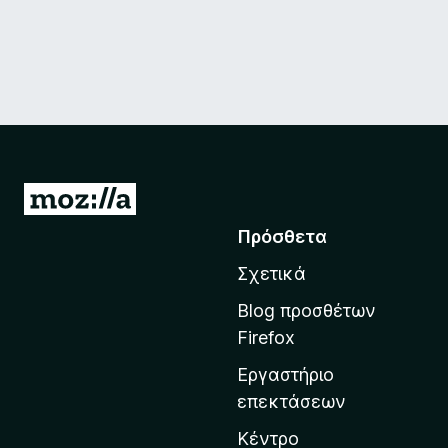
Μ
ε
Πρόσθετα
τ
Σχετικά
ά
β
Blog προσθέτων
α
Firefox
σ
Εργαστήριο
η
επεκτάσεων
σ
τ
Κέντρο