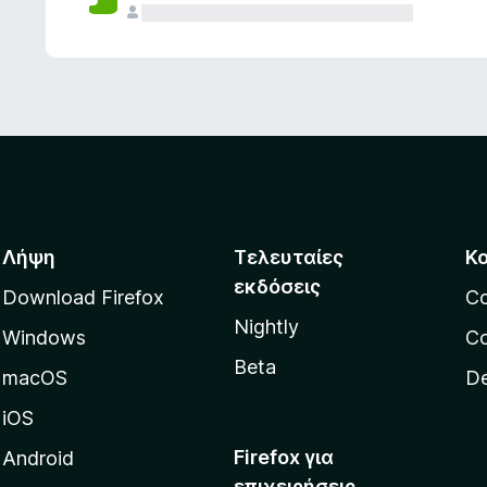
ς
Λήψη
Τελευταίες
Κ
εκδόσεις
Download Firefox
C
Nightly
Windows
Co
Beta
macOS
De
iOS
Firefox για
Android
επιχειρήσεις