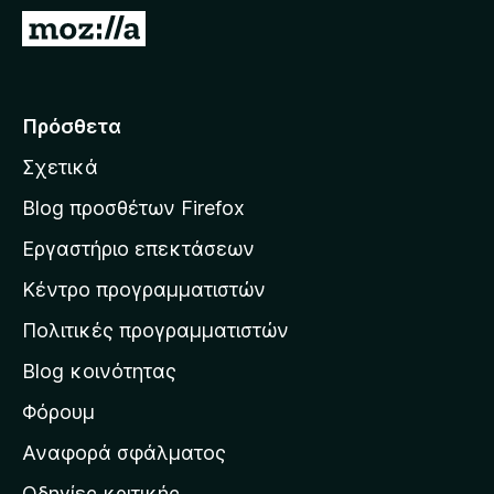
τ
Μ
ο
ε
ς
τ
π
ά
Πρόσθετα
ε
β
ρ
Σχετικά
α
ι
σ
ή
Blog προσθέτων Firefox
γ
η
Εργαστήριο επεκτάσεων
η
σ
σ
Κέντρο προγραμματιστών
τ
η
η
Πολιτικές προγραμματιστών
ς
ν
F
Blog κοινότητας
α
i
ρ
Φόρουμ
r
χ
e
Αναφορά σφάλματος
f
ι
Οδηγίες κριτικής