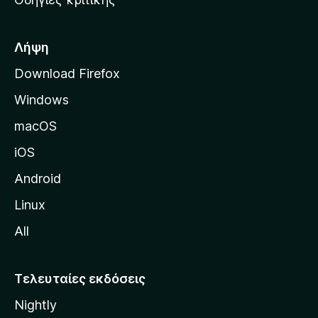
o
κ
x
ή
σ
Λήψη
ε
Download Firefox
λ
Windows
ί
δ
macOS
α
iOS
τ
η
Android
ς
Linux
M
All
o
z
i
Τελευταίες εκδόσεις
l
Nightly
l