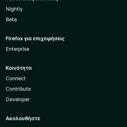
l
Nightly
l
a
Beta
Firefox για επιχειρήσεις
Enterprise
Κοινότητα
Connect
Contribute
Developer
Ακολουθήστε