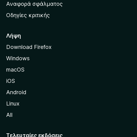
χ
Αναφορά σφάλματος
ε
ι
ς
Οδηγίες κριτικής
κ
ή
σ
Λήψη
ε
Download Firefox
λ
Windows
ί
δ
macOS
α
iOS
τ
η
Android
ς
Linux
M
All
o
z
i
Τελευταίες εκδόσεις