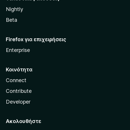
l
Nightly
l
a
Beta
Firefox για επιχειρήσεις
Enterprise
Κοινότητα
Connect
Contribute
Developer
Ακολουθήστε