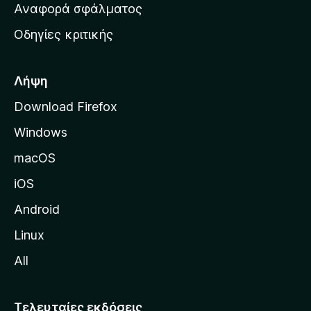
χ
Αναφορά σφάλματος
ε
ι
ς
Οδηγίες κριτικής
κ
ή
σ
Λήψη
ε
Download Firefox
λ
Windows
ί
δ
macOS
α
iOS
τ
η
Android
ς
Linux
M
All
o
z
i
Τελευταίες εκδόσεις