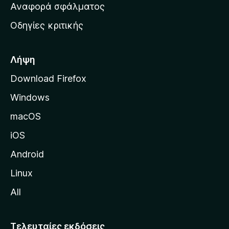
χ
Αναφορά σφάλματος
ε
ι
ς
Οδηγίες κριτικής
κ
ή
σ
Λήψη
ε
Download Firefox
λ
Windows
ί
δ
macOS
α
iOS
τ
η
Android
ς
Linux
M
All
o
z
i
Τελευταίες εκδόσεις