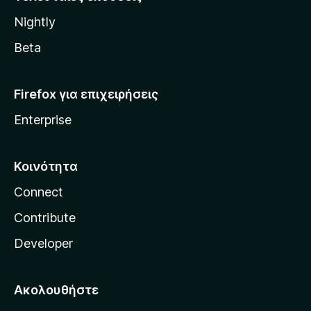
l
Nightly
l
a
Beta
Firefox για επιχειρήσεις
Enterprise
Κοινότητα
Connect
Contribute
Developer
Ακολουθήστε