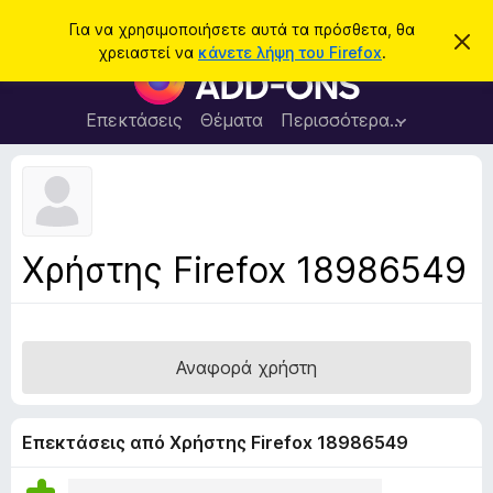
Α
Σύνδεση
Για να χρησιμοποιήσετε αυτά τα πρόσθετα, θα
Α
ν
χρειαστεί να
κάνετε λήψη του Firefox
.
π
Π
α
ό
ρ
ρ
ζ
ρ
ό
Επεκτάσεις
Θέματα
Περισσότερα…
ή
ι
σ
ψ
τ
η
θ
η
σ
ε
η
σ
μ
τ
η
ε
α
ί
Χρήστης Firefox 18986549
ω
π
σ
ρ
η
ς
ο
γ
Αναφορά χρήστη
ρ
ά
μ
Επεκτάσεις από Χρήστης Firefox 18986549
μ
α