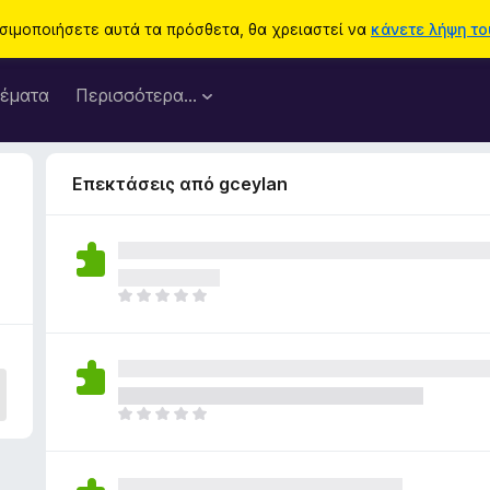
ησιμοποιήσετε αυτά τα πρόσθετα, θα χρειαστεί να
κάνετε λήψη του
έματα
Περισσότερα…
Επεκτάσεις από gceylan
Δ
ε
ν
υ
π
ά
Δ
ρ
ε
χ
ν
ο
υ