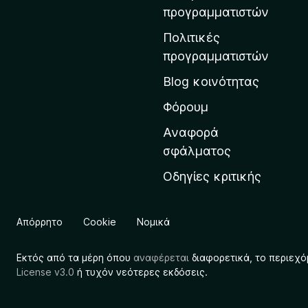
η
προγραμματιστών
ν
Πολιτικές
α
προγραμματιστών
ρ
Blog κοινότητας
χ
ι
Φόρουμ
κ
Αναφορά
ή
σφάλματος
σ
Οδηγίες κριτικής
ε
λ
ί
Απόρρητο
Cookie
Νομικά
δ
α
Εκτός από τα μέρη όπου
αναφέρεται
διαφορετικά, το περιεχό
τ
License v3.0
ή τυχόν νεότερες εκδόσεις.
η