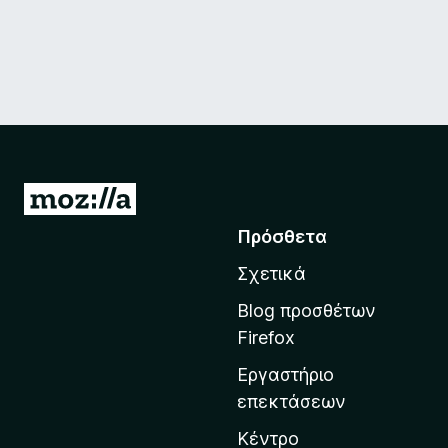
Μ
ε
Πρόσθετα
τ
Σχετικά
ά
β
Blog προσθέτων
α
Firefox
σ
Εργαστήριο
η
επεκτάσεων
σ
τ
Κέντρο