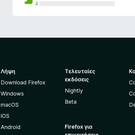
ς
Λήψη
Τελευταίες
Κ
εκδόσεις
Download Firefox
C
Nightly
Windows
Co
Beta
macOS
De
iOS
Firefox για
Android
επιχειρήσεις