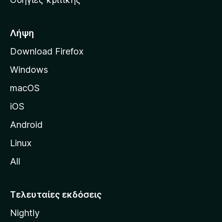
o
κ
x
ή
σ
Λήψη
ε
Download Firefox
λ
Windows
ί
δ
macOS
α
iOS
τ
η
Android
ς
Linux
M
All
o
z
i
Τελευταίες εκδόσεις
l
Nightly
l