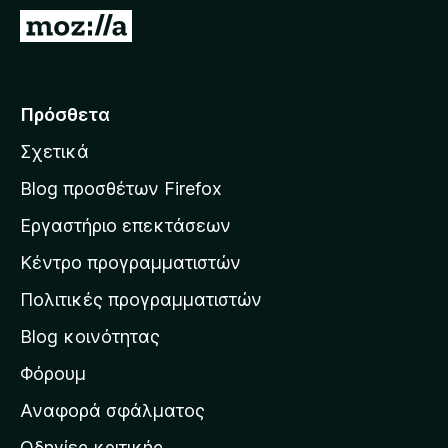
τ
Μ
ο
ε
ς
τ
π
ά
Πρόσθετα
ε
β
ρ
Σχετικά
α
ι
σ
ή
Blog προσθέτων Firefox
γ
η
Εργαστήριο επεκτάσεων
η
σ
σ
Κέντρο προγραμματιστών
τ
η
η
Πολιτικές προγραμματιστών
ς
ν
F
Blog κοινότητας
α
i
ρ
Φόρουμ
r
χ
e
Αναφορά σφάλματος
f
ι
Οδηγίες κριτικής