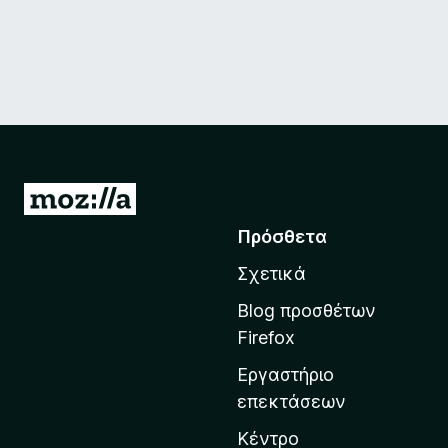
Μ
ε
Πρόσθετα
τ
Σχετικά
ά
β
Blog προσθέτων
α
Firefox
σ
Εργαστήριο
η
επεκτάσεων
σ
τ
Κέντρο