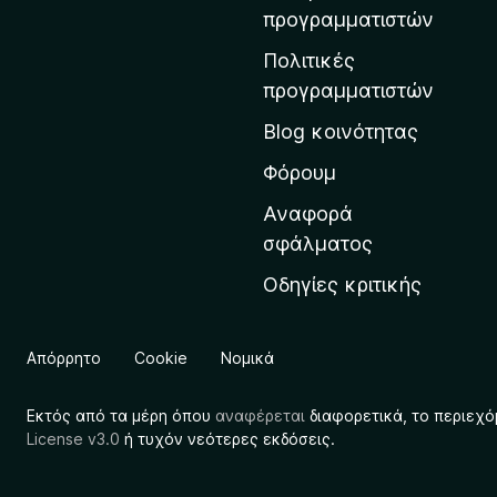
η
προγραμματιστών
ν
Πολιτικές
α
προγραμματιστών
ρ
Blog κοινότητας
χ
ι
Φόρουμ
κ
Αναφορά
ή
σφάλματος
σ
Οδηγίες κριτικής
ε
λ
ί
Απόρρητο
Cookie
Νομικά
δ
α
Εκτός από τα μέρη όπου
αναφέρεται
διαφορετικά, το περιεχό
τ
License v3.0
ή τυχόν νεότερες εκδόσεις.
η