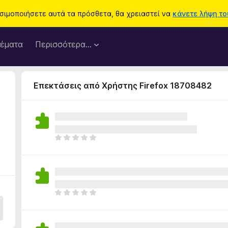
ησιμοποιήσετε αυτά τα πρόσθετα, θα χρειαστεί να
κάνετε λήψη του
έματα
Περισσότερα…
Επεκτάσεις από Χρήστης Firefox 18708482
0
Δ
ε
ν
υ
π
ά
Δ
ρ
ε
χ
ν
ο
υ