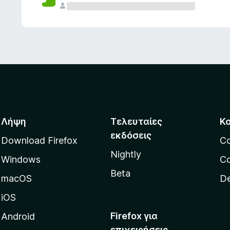
ς
Λήψη
Τελευταίες
Κ
εκδόσεις
Download Firefox
C
Nightly
Windows
Co
Beta
macOS
De
iOS
Firefox για
Android
επιχειρήσεις