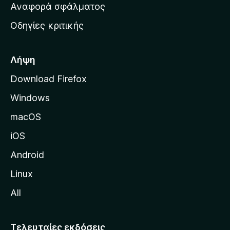
χ
Αναφορά σφάλματος
ε
ι
ς
Οδηγίες κριτικής
κ
ή
σ
Λήψη
ε
Download Firefox
λ
Windows
ί
δ
macOS
α
iOS
τ
η
Android
ς
Linux
M
All
o
z
i
Τελευταίες εκδόσεις