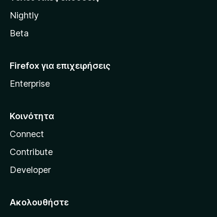
l
Nightly
l
a
Beta
Firefox για επιχειρήσεις
Enterprise
Κοινότητα
Connect
Contribute
Developer
Ακολουθήστε