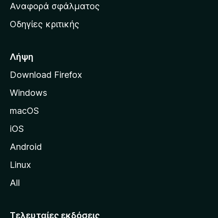
χ
Αναφορά σφάλματος
ε
ι
ς
Οδηγίες κριτικής
κ
ή
σ
Λήψη
ε
Download Firefox
λ
Windows
ί
δ
macOS
α
iOS
τ
η
Android
ς
Linux
M
All
o
z
i
Τελευταίες εκδόσεις