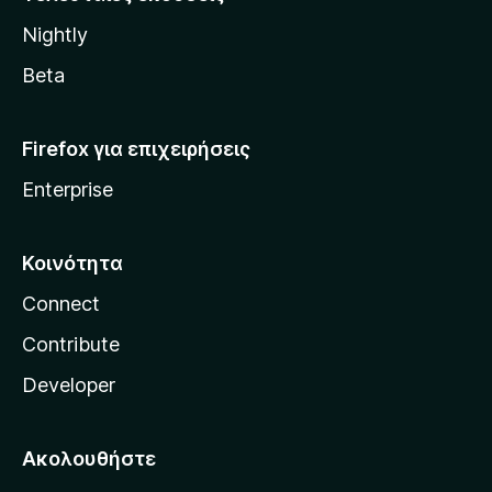
l
Nightly
l
a
Beta
Firefox για επιχειρήσεις
Enterprise
Κοινότητα
Connect
Contribute
Developer
Ακολουθήστε