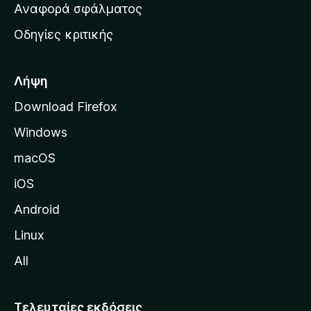
χ
Αναφορά σφάλματος
ε
ι
ς
Οδηγίες κριτικής
κ
ή
σ
Λήψη
ε
Download Firefox
λ
Windows
ί
δ
macOS
α
iOS
τ
η
Android
ς
Linux
M
All
o
z
i
Τελευταίες εκδόσεις