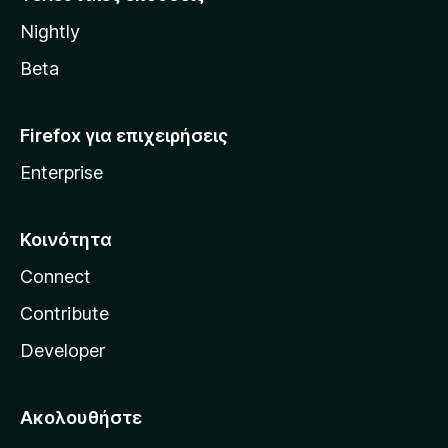
l
Nightly
l
a
Beta
Firefox για επιχειρήσεις
Enterprise
Κοινότητα
Connect
Contribute
Developer
Ακολουθήστε